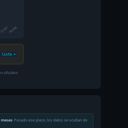
27/07
03/08
 lista ▾
 oficiales:
6 meses
. Pasado ese plazo, los datos se ocultan de