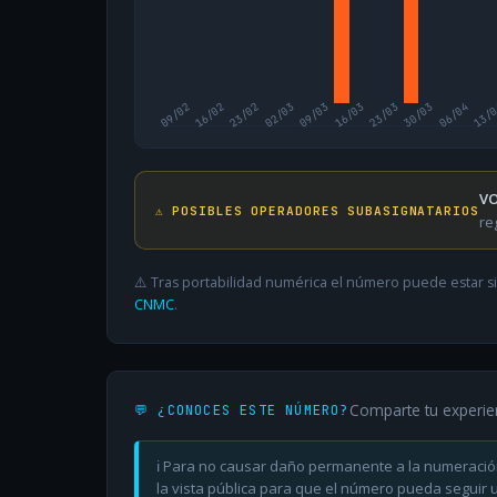
09/02
16/02
23/02
02/03
09/03
16/03
23/03
30/03
06/04
13/
VO
⚠️ POSIBLES OPERADORES SUBASIGNATARIOS
re
⚠️ Tras portabilidad numérica el número puede estar si
CNMC
.
Comparte tu experie
💬 ¿CONOCES ESTE NÚMERO?
ℹ️ Para no causar daño permanente a la numeració
la vista pública para que el número pueda seguir ut