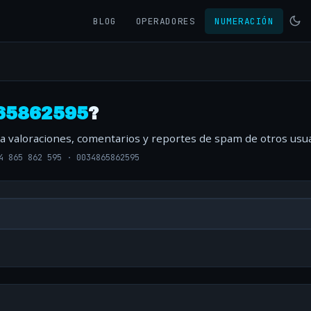
BLOG
OPERADORES
NUMERACIÓN
65862595
?
ta valoraciones, comentarios y reportes de spam de otros usua
4 865 862 595
·
0034865862595