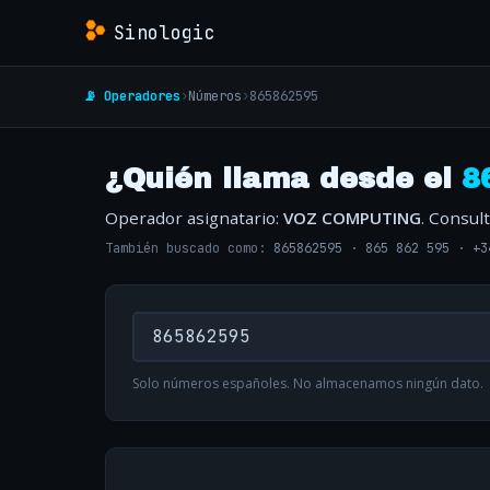
Sinologic
📡 Operadores
›
Números
›
865862595
¿Quién llama desde el
8
Operador asignatario:
VOZ COMPUTING
. Consul
También buscado como:
865862595
·
865 862 595
·
+3
Solo números españoles. No almacenamos ningún dato.