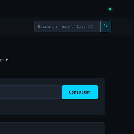
🔍
rios.
Consultar