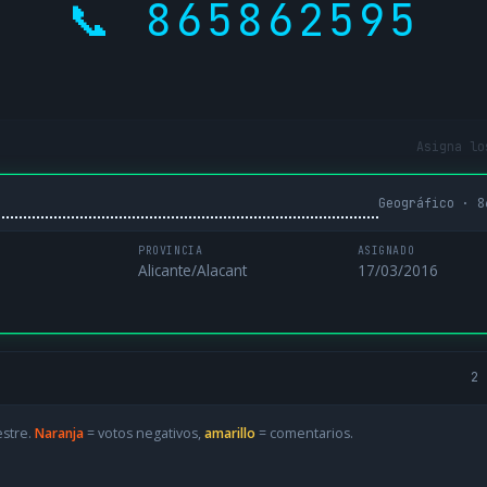
📞 865862595
Asigna lo
Geográfico · 8
PROVINCIA
ASIGNADO
Alicante/Alacant
17/03/2016
2 
estre.
Naranja
= votos negativos,
amarillo
= comentarios.