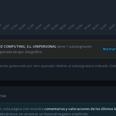
04
20/04
27/04
04/05
11/05
18/05
25/05
01/06
08/06
15/06
22/06
29/06
06/07
13/07
20/07
Z COMPUTING, S.L. UNIPERSONAL
tiene 1 subasignación
Mostrar
gistrada de tipo
Geográfico
.
endo gestionado por otro operador distinto al subasignatario indicado. Datos
ncia
n, esta página solo muestra
comentarios y valoraciones de los últimos 
ilizándose sin arrastrar un historial negativo indefinido.