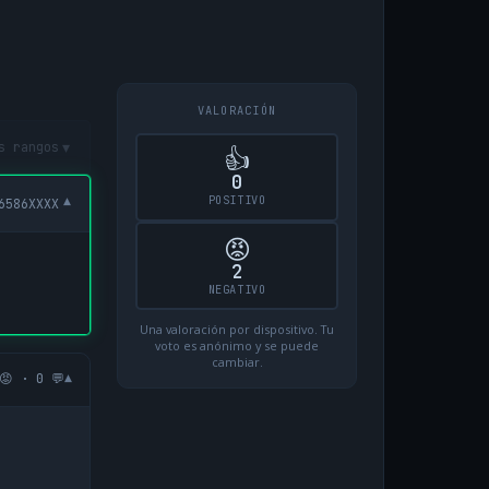
VALORACIÓN
▾
s rangos
👍
0
POSITIVO
▾
6586XXXX
😡
2
NEGATIVO
Una valoración por dispositivo. Tu
voto es anónimo y se puede
cambiar.
▾
😡 · 0 💬