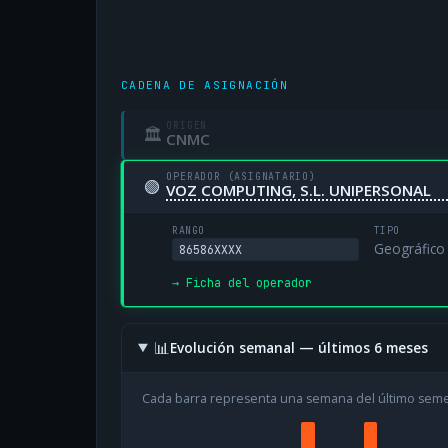
CADENA DE ASIGNACIÓN
ORIGEN
🏛
CNMC
OPERADOR (ASIGNATARIO)
🟢
VOZ COMPUTING, S.L. UNIPERSONAL
RANGO
TIPO
Geográfico
86586XXXX
→ Ficha del operador
📊
Evolución semanal — últimos 6 meses
Cada barra representa una semana del último sem