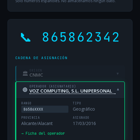
Solo números españoles. No almacenamos ningún dato.
📞 865862342
CADENA DE ASIGNACIÓN
ORIGEN
🏛
▾
CNMC
OPERADOR (ASIGNATARIO)
🟢
▾
VOZ COMPUTING, S.L. UNIPERSONAL
RANGO
TIPO
Geográfico
86586XXXX
PROVINCIA
ASIGNADO
Alicante/Alacant
17/03/2016
→ Ficha del operador