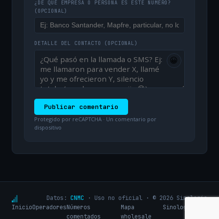
¿DE QUÉ EMPRESA O PERSONA ES ESTE NÚMERO?
(OPCIONAL)
DETALLE DEL CONTACTO
(OPCIONAL)
😀
Publicar comentario
Protegido por reCAPTCHA · Un comentario por
dispositivo
Datos:
CNMC
· Uso no oficial · © 2026 Sinologic
Inicio
Operadores
Números
Mapa
Sinologic.net
comentados
wholesale