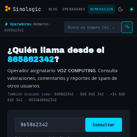
Sinologic
BLOG
OPERADORES
NUMERACIÓN
📡 Operadores
›
Números
›
🔍
865862342
¿Quién llama desde el
865862342
?
Operador asignatario:
VOZ COMPUTING
. Consulta
valoraciones, comentarios y reportes de spam de
otros usuarios.
También buscado como:
865862342
·
865 862 342
·
+34 865
862 342
·
0034865862342
Consultar