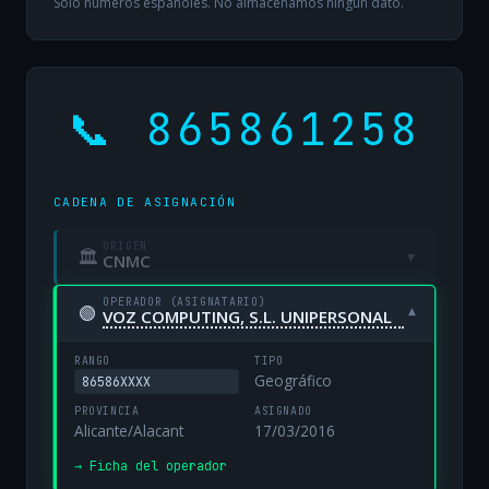
Solo números españoles. No almacenamos ningún dato.
📞 865861258
CADENA DE ASIGNACIÓN
ORIGEN
🏛
▾
CNMC
OPERADOR (ASIGNATARIO)
🟢
▾
VOZ COMPUTING, S.L. UNIPERSONAL
RANGO
TIPO
Geográfico
86586XXXX
PROVINCIA
ASIGNADO
Alicante/Alacant
17/03/2016
→ Ficha del operador