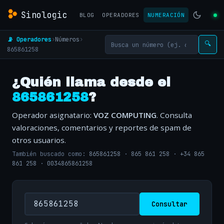
Sinologic
BLOG
OPERADORES
NUMERACIÓN
📡 Operadores
›
Números
›
🔍
865861258
¿Quién llama desde el
865861258
?
Operador asignatario:
VOZ COMPUTING
. Consulta
valoraciones, comentarios y reportes de spam de
otros usuarios.
También buscado como:
865861258
·
865 861 258
·
+34 865
861 258
·
0034865861258
Consultar