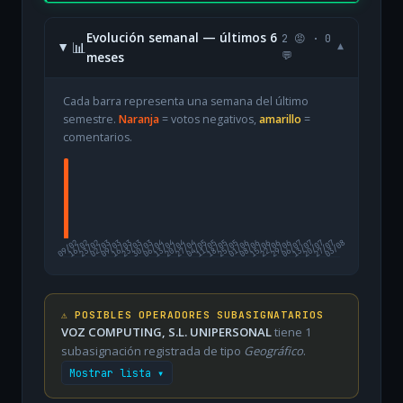
Evolución semanal — últimos 6
2 😡 · 0
📊
▾
meses
💬
Cada barra representa una semana del último
semestre.
Naranja
= votos negativos,
amarillo
=
comentarios.
09/02
16/02
23/02
02/03
09/03
16/03
23/03
30/03
06/04
13/04
20/04
27/04
04/05
11/05
18/05
25/05
01/06
08/06
15/06
22/06
29/06
06/07
13/07
20/07
27/07
03/08
⚠️ POSIBLES OPERADORES SUBASIGNATARIOS
VOZ COMPUTING, S.L. UNIPERSONAL
tiene 1
subasignación registrada de tipo
Geográfico
.
Mostrar lista ▾