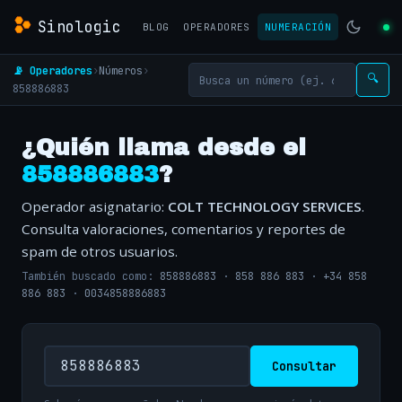
Sinologic
BLOG
OPERADORES
NUMERACIÓN
📡 Operadores
›
Números
›
🔍
858886883
¿Quién llama desde el
858886883
?
Operador asignatario:
COLT TECHNOLOGY SERVICES
.
Consulta valoraciones, comentarios y reportes de
spam de otros usuarios.
También buscado como:
858886883
·
858 886 883
·
+34 858
886 883
·
0034858886883
Consultar