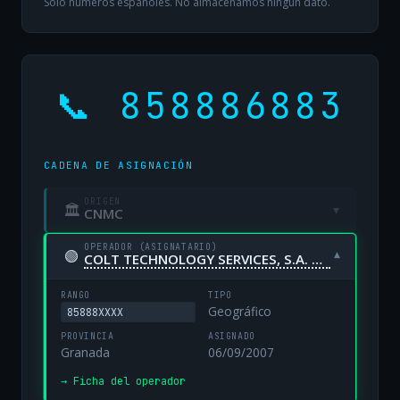
Solo números españoles. No almacenamos ningún dato.
📞 858886883
CADENA DE ASIGNACIÓN
ORIGEN
🏛
▾
CNMC
OPERADOR (ASIGNATARIO)
🟢
▾
COLT TECHNOLOGY SERVICES, S.A. UNIPERSONAL
RANGO
TIPO
Geográfico
85888XXXX
PROVINCIA
ASIGNADO
Granada
06/09/2007
→ Ficha del operador