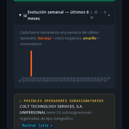
Evolución semanal — últimos 6
1 😡 · 0
📊
▾
meses
💬
Cada barra representa una semana del último
semestre.
Naranja
= votos negativos,
amarillo
=
comentarios.
09/02
16/02
23/02
02/03
09/03
16/03
23/03
30/03
06/04
13/04
20/04
27/04
04/05
11/05
18/05
25/05
01/06
08/06
15/06
22/06
29/06
06/07
13/07
20/07
27/07
03/08
⚠️ POSIBLES OPERADORES SUBASIGNATARIOS
COLT TECHNOLOGY SERVICES, S.A.
UNIPERSONAL
tiene 20 subasignaciones
registradas de tipo
Geográfico
.
Mostrar lista ▾