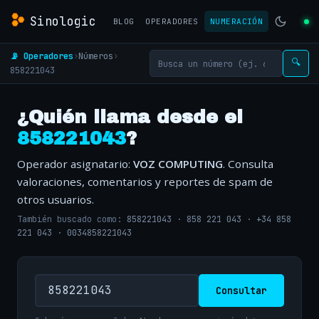
Sinologic
BLOG
OPERADORES
NUMERACIÓN
📡 Operadores
›
Números
›
🔍
858221043
¿Quién llama desde el
858221043
?
Operador asignatario:
VOZ COMPUTING
. Consulta
valoraciones, comentarios y reportes de spam de
otros usuarios.
También buscado como:
858221043
·
858 221 043
·
+34 858
221 043
·
0034858221043
Consultar