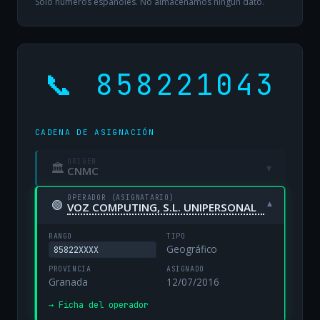
Solo números españoles. No almacenamos ningún dato.
📞 858221043
CADENA DE ASIGNACIÓN
ORIGEN
🏛
▾
CNMC
OPERADOR (ASIGNATARIO)
🟢
▾
VOZ COMPUTING, S.L. UNIPERSONAL
RANGO
TIPO
Geográfico
85822XXXX
PROVINCIA
ASIGNADO
Granada
12/07/2016
→ Ficha del operador