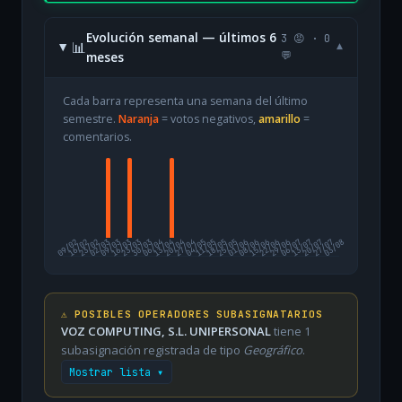
Evolución semanal — últimos 6
3 😡 · 0
📊
▾
meses
💬
Cada barra representa una semana del último
semestre.
Naranja
= votos negativos,
amarillo
=
comentarios.
09/02
16/02
23/02
02/03
09/03
16/03
23/03
30/03
06/04
13/04
20/04
27/04
04/05
11/05
18/05
25/05
01/06
08/06
15/06
22/06
29/06
06/07
13/07
20/07
27/07
03/08
⚠️ POSIBLES OPERADORES SUBASIGNATARIOS
VOZ COMPUTING, S.L. UNIPERSONAL
tiene 1
subasignación registrada de tipo
Geográfico
.
Mostrar lista ▾