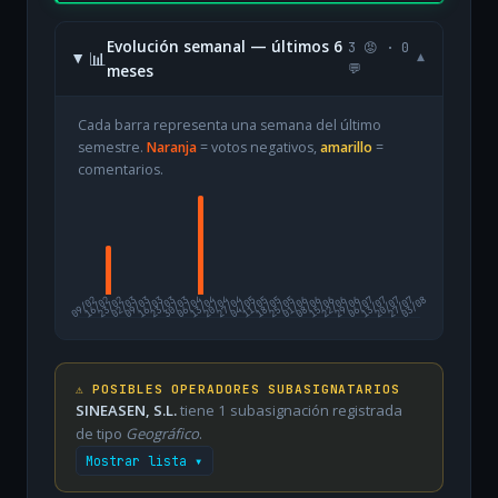
Evolución semanal — últimos 6
3 😡 · 0
📊
▾
meses
💬
Cada barra representa una semana del último
semestre.
Naranja
= votos negativos,
amarillo
=
comentarios.
09/02
16/02
23/02
02/03
09/03
16/03
23/03
30/03
06/04
13/04
20/04
27/04
04/05
11/05
18/05
25/05
01/06
08/06
15/06
22/06
29/06
06/07
13/07
20/07
27/07
03/08
⚠️ POSIBLES OPERADORES SUBASIGNATARIOS
SINEASEN, S.L.
tiene 1 subasignación registrada
de tipo
Geográfico
.
Mostrar lista ▾