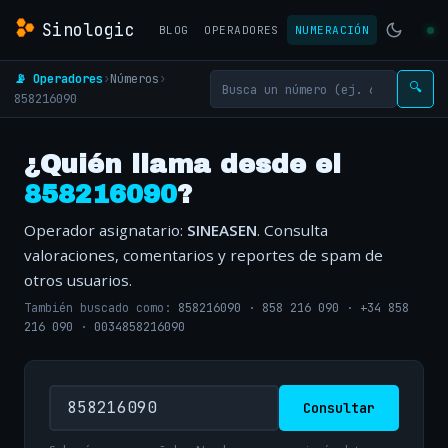
Sinologic
BLOG
OPERADORES
NUMERACIÓN
📡 Operadores
›
Números
›
🔍
858216090
¿Quién llama desde el
858216090
?
Operador asignatario:
SINEASEN
. Consulta
valoraciones, comentarios y reportes de spam de
otros usuarios.
También buscado como:
858216090
·
858 216 090
·
+34 858
216 090
·
0034858216090
Consultar