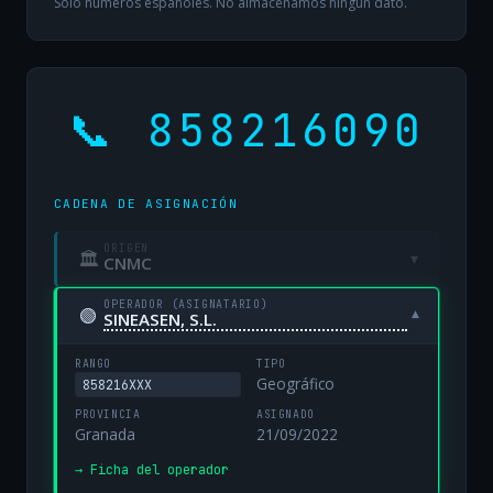
Solo números españoles. No almacenamos ningún dato.
📞 858216090
CADENA DE ASIGNACIÓN
ORIGEN
🏛
▾
CNMC
OPERADOR (ASIGNATARIO)
🟢
▾
SINEASEN, S.L.
RANGO
TIPO
Geográfico
858216XXX
PROVINCIA
ASIGNADO
Granada
21/09/2022
→ Ficha del operador