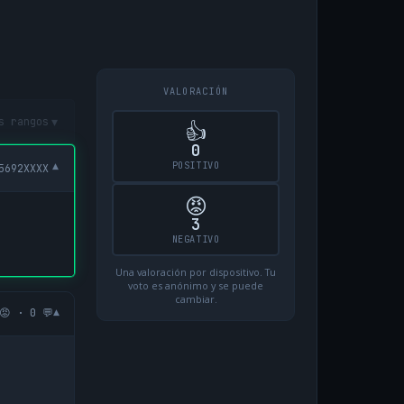
VALORACIÓN
▾
s rangos
👍
0
POSITIVO
▾
5692XXXX
😡
3
NEGATIVO
Una valoración por dispositivo. Tu
voto es anónimo y se puede
cambiar.
▾
😡 · 0 💬