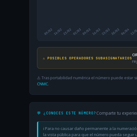
09/02
16/02
23/02
02/03
09/03
16/03
23/03
30/03
06/04
13/
OR
⚠️ POSIBLES OPERADORES SUBASIGNATARIOS
re
⚠️ Tras portabilidad numérica el número puede estar si
CNMC
.
Comparte tu experie
💬 ¿CONOCES ESTE NÚMERO?
ℹ️ Para no causar daño permanente a la numeració
la vista pública para que el número pueda seguir ut