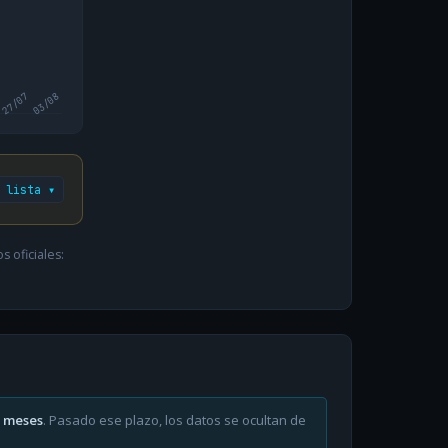
27/07
03/08
 lista ▾
 oficiales:
6 meses
. Pasado ese plazo, los datos se ocultan de