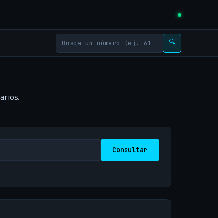
🔍
arios.
Consultar