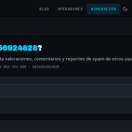
BLOG
OPERADORES
NUMERACIÓN
56924828
?
lta valoraciones, comentarios y reportes de spam de otros usu
4 856 924 828
·
0034856924828