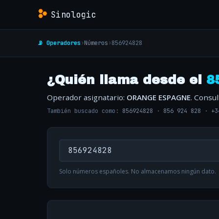
Sinologic
📡 Operadores
›
Números
›
856924828
¿Quién llama desde el
8
Operador asignatario:
ORANGE ESPAGNE
. Consu
También buscado como:
856924828
·
856 924 828
·
+3
Solo números españoles. No almacenamos ningún dato.