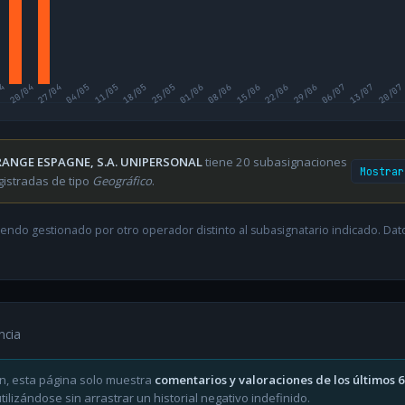
04
20/04
27/04
04/05
11/05
18/05
25/05
01/06
08/06
15/06
22/06
29/06
06/07
13/07
20/07
ANGE ESPAGNE, S.A. UNIPERSONAL
tiene 20 subasignaciones
Mostrar
gistradas de tipo
Geográfico
.
endo gestionado por otro operador distinto al subasignatario indicado. Datos
ncia
n, esta página solo muestra
comentarios y valoraciones de los últimos 
ilizándose sin arrastrar un historial negativo indefinido.