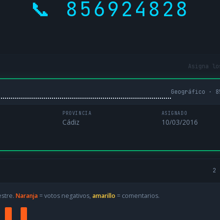
📞 856924828
Asigna lo
Geográfico · 8
PROVINCIA
ASIGNADO
Cádiz
10/03/2016
2 
estre.
Naranja
= votos negativos,
amarillo
= comentarios.