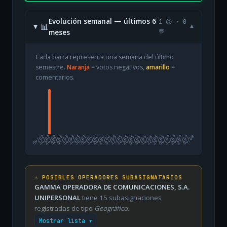
Evolución semanal — últimos 6
1 😡 · 0
📊
▾
meses
💬
Cada barra representa una semana del último
semestre.
Naranja
= votos negativos,
amarillo
=
comentarios.
09/02
16/02
23/02
02/03
09/03
16/03
23/03
30/03
06/04
13/04
20/04
27/04
04/05
11/05
18/05
25/05
01/06
08/06
15/06
22/06
29/06
06/07
13/07
20/07
27/07
03/08
⚠️ POSIBLES OPERADORES SUBASIGNATARIOS
GAMMA OPERADORA DE COMUNICACIONES, S.A.
UNIPERSONAL
tiene 15 subasignaciones
registradas de tipo
Geográfico
.
Mostrar lista ▾