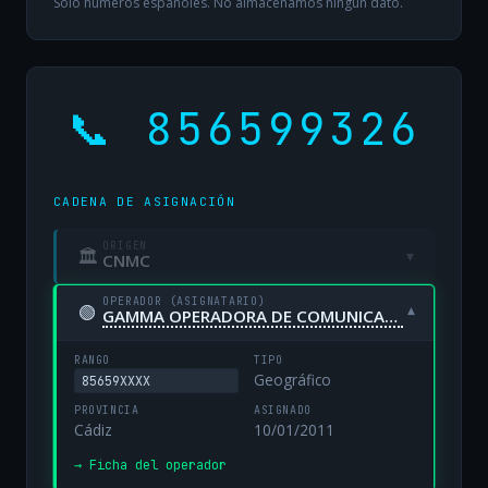
Solo números españoles. No almacenamos ningún dato.
📞 856599326
CADENA DE ASIGNACIÓN
ORIGEN
🏛
▾
CNMC
OPERADOR (ASIGNATARIO)
🟢
▾
GAMMA OPERADORA DE COMUNICACIONES, S.A. UNIPERSONAL
RANGO
TIPO
Geográfico
85659XXXX
PROVINCIA
ASIGNADO
Cádiz
10/01/2011
→ Ficha del operador