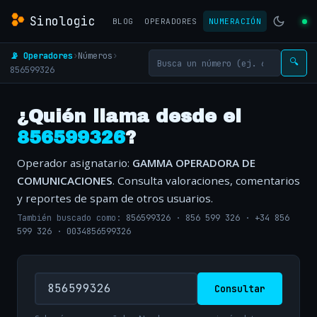
Sinologic
BLOG
OPERADORES
NUMERACIÓN
📡 Operadores
›
Números
›
🔍
856599326
¿Quién llama desde el
856599326
?
Operador asignatario:
GAMMA OPERADORA DE
COMUNICACIONES
. Consulta valoraciones, comentarios
y reportes de spam de otros usuarios.
También buscado como:
856599326
·
856 599 326
·
+34 856
599 326
·
0034856599326
Consultar