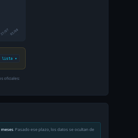
27/07
03/08
 lista ▾
 oficiales:
6 meses
. Pasado ese plazo, los datos se ocultan de