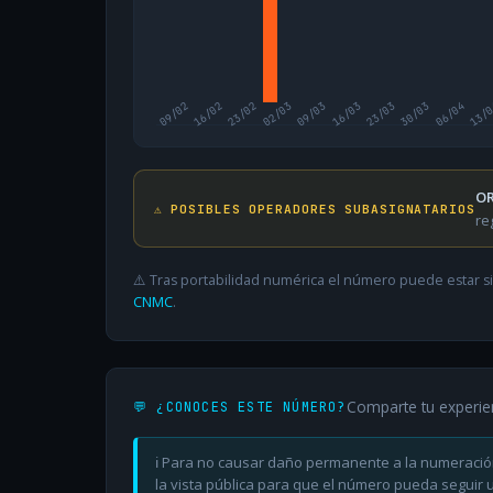
09/02
16/02
23/02
02/03
09/03
16/03
23/03
30/03
06/04
13/
OR
⚠️ POSIBLES OPERADORES SUBASIGNATARIOS
re
⚠️ Tras portabilidad numérica el número puede estar si
CNMC
.
Comparte tu experie
💬 ¿CONOCES ESTE NÚMERO?
ℹ️ Para no causar daño permanente a la numeració
la vista pública para que el número pueda seguir ut