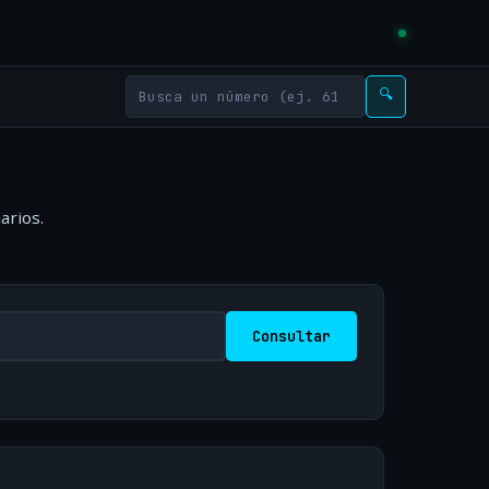
🔍
arios.
Consultar