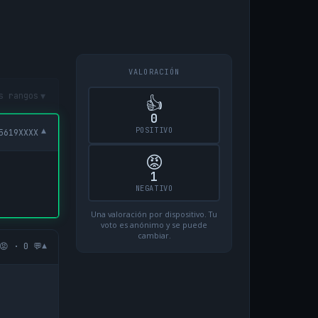
VALORACIÓN
▾
s rangos
👍
0
POSITIVO
▾
5619XXXX
😡
1
NEGATIVO
Una valoración por dispositivo. Tu
voto es anónimo y se puede
cambiar.
▾
😡 · 0 💬