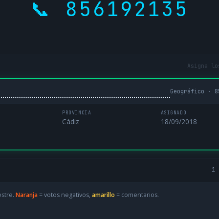
📞 856192135
Asigna lo
Geográfico · 8
PROVINCIA
ASIGNADO
Cádiz
18/09/2018
1 
estre.
Naranja
= votos negativos,
amarillo
= comentarios.