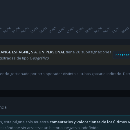
04
20/04
27/04
04/05
11/05
18/05
25/05
01/06
08/06
15/06
22/06
29/06
06/07
13/07
20/07
ANGE ESPAGNE, S.A. UNIPERSONAL
tiene 20 subasignaciones
Mostrar
gistradas de tipo
Geográfico
.
endo gestionado por otro operador distinto al subasignatario indicado. Datos
ncia
n, esta página solo muestra
comentarios y valoraciones de los últimos 
ilizándose sin arrastrar un historial negativo indefinido.