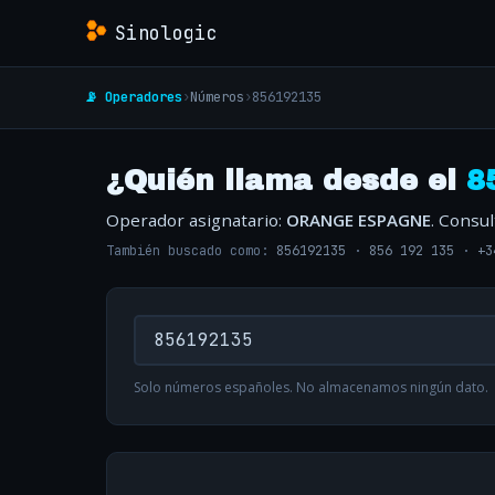
Sinologic
📡 Operadores
›
Números
›
856192135
¿Quién llama desde el
8
Operador asignatario:
ORANGE ESPAGNE
. Consu
También buscado como:
856192135
·
856 192 135
·
+3
Solo números españoles. No almacenamos ningún dato.