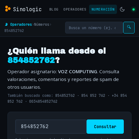
Sinologic
BLOG
OPERADORES
NUMERACIÓN
📡 Operadores
›
Números
›
🔍
854852762
¿Quién llama desde el
854852762
?
Operador asignatario:
VOZ COMPUTING
. Consulta
valoraciones, comentarios y reportes de spam de
otros usuarios.
También buscado como:
854852762
·
854 852 762
·
+34 854
852 762
·
0034854852762
Consultar