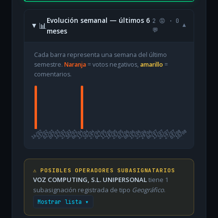
Evolución semanal — últimos 6
2 😡 · 0
📊
▾
meses
💬
Cada barra representa una semana del último
semestre.
Naranja
= votos negativos,
amarillo
=
comentarios.
16/02
23/02
02/03
09/03
16/03
23/03
30/03
06/04
13/04
20/04
27/04
04/05
11/05
18/05
25/05
01/06
08/06
15/06
22/06
29/06
06/07
13/07
20/07
27/07
03/08
10/08
⚠️ POSIBLES OPERADORES SUBASIGNATARIOS
VOZ COMPUTING, S.L. UNIPERSONAL
tiene 1
subasignación registrada de tipo
Geográfico
.
Mostrar lista ▾