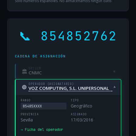
Solo números españoles. No almacenamos ningún dato.
📞 854852762
CADENA DE ASIGNACIÓN
ORIGEN
🏛
▾
CNMC
OPERADOR (ASIGNATARIO)
🟢
▾
VOZ COMPUTING, S.L. UNIPERSONAL
RANGO
TIPO
Geográfico
85485XXXX
PROVINCIA
ASIGNADO
Sevilla
17/03/2016
→ Ficha del operador