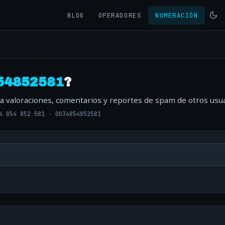
BLOG
OPERADORES
NUMERACIÓN
54852581
?
ta valoraciones, comentarios y reportes de spam de otros usua
4 854 852 581
·
0034854852581