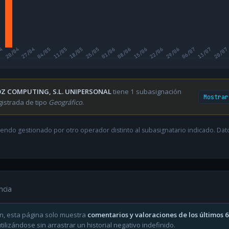
04
20/04
27/04
04/05
11/05
18/05
25/05
01/06
08/06
15/06
22/06
29/06
06/07
13/07
20/07
Z COMPUTING, S.L. UNIPERSONAL
tiene 1 subasignación
Mostrar
gistrada de tipo
Geográfico
.
endo gestionado por otro operador distinto al subasignatario indicado. Datos
ncia
n, esta página solo muestra
comentarios y valoraciones de los últimos 
ilizándose sin arrastrar un historial negativo indefinido.