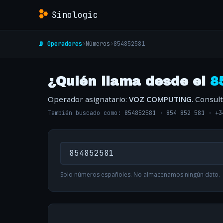
Sinologic
📡 Operadores
›
Números
›
854852581
¿Quién llama desde el
8
Operador asignatario:
VOZ COMPUTING
. Consul
También buscado como:
854852581
·
854 852 581
·
+3
Solo números españoles. No almacenamos ningún dato.