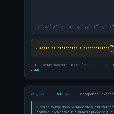
09/02
16/02
23/02
02/03
09/03
16/03
23/03
30/03
06/04
13/
VO
⚠️ POSIBLES OPERADORES SUBASIGNATARIOS
re
⚠️ Tras portabilidad numérica el número puede estar si
CNMC
.
Comparte tu experie
💬 ¿CONOCES ESTE NÚMERO?
ℹ️ Para no causar daño permanente a la numeració
la vista pública para que el número pueda seguir ut