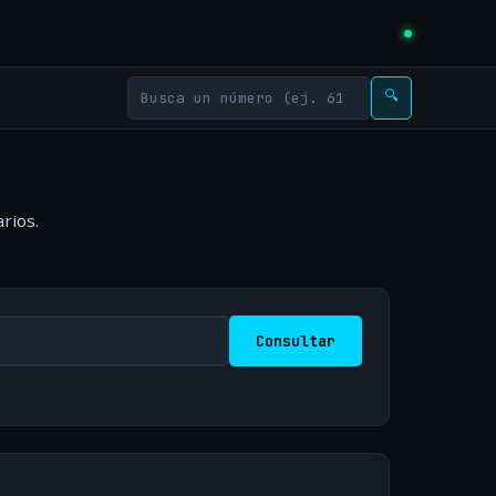
🔍
rios.
Consultar