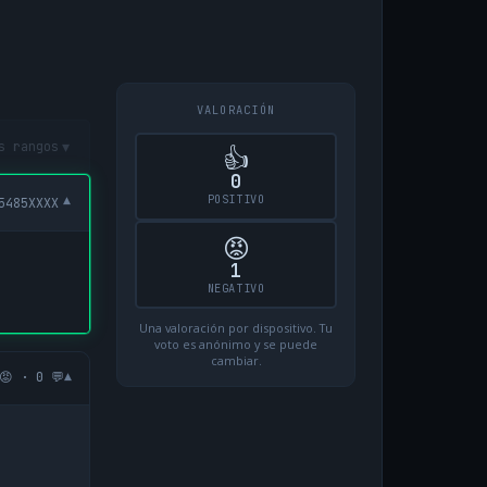
VALORACIÓN
▾
s rangos
👍
0
POSITIVO
▾
5485XXXX
😡
1
NEGATIVO
Una valoración por dispositivo. Tu
voto es anónimo y se puede
cambiar.
▾
😡 · 0 💬