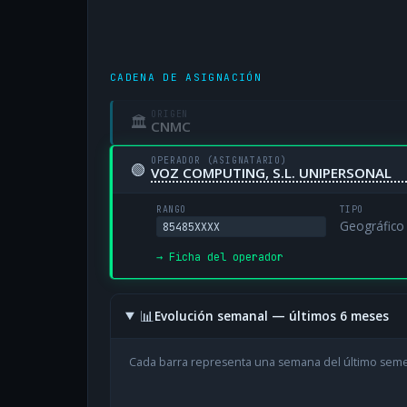
CADENA DE ASIGNACIÓN
ORIGEN
🏛
CNMC
OPERADOR (ASIGNATARIO)
🟢
VOZ COMPUTING, S.L. UNIPERSONAL
RANGO
TIPO
Geográfico
85485XXXX
→ Ficha del operador
📊
Evolución semanal — últimos 6 meses
Cada barra representa una semana del último sem