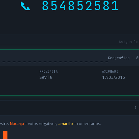
📞 854852581
Asigna lo
Geográfico · 8
PROVINCIA
ASIGNADO
Sevilla
17/03/2016
1 
estre.
Naranja
= votos negativos,
amarillo
= comentarios.