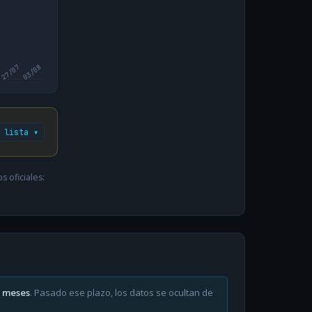
27/07
03/08
 lista ▾
 oficiales:
6 meses
. Pasado ese plazo, los datos se ocultan de