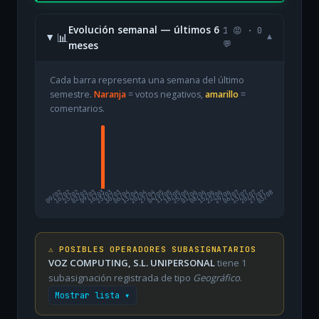
Evolución semanal — últimos 6
1 😡 · 0
📊
▾
meses
💬
Cada barra representa una semana del último
semestre.
Naranja
= votos negativos,
amarillo
=
comentarios.
09/02
16/02
23/02
02/03
09/03
16/03
23/03
30/03
06/04
13/04
20/04
27/04
04/05
11/05
18/05
25/05
01/06
08/06
15/06
22/06
29/06
06/07
13/07
20/07
27/07
03/08
⚠️ POSIBLES OPERADORES SUBASIGNATARIOS
VOZ COMPUTING, S.L. UNIPERSONAL
tiene 1
subasignación registrada de tipo
Geográfico
.
Mostrar lista ▾