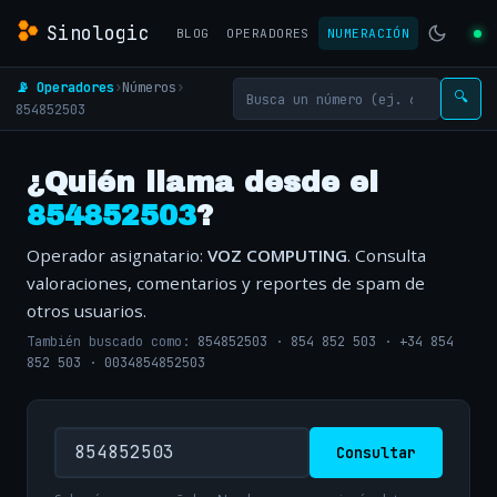
Sinologic
BLOG
OPERADORES
NUMERACIÓN
📡 Operadores
›
Números
›
🔍
854852503
¿Quién llama desde el
854852503
?
Operador asignatario:
VOZ COMPUTING
. Consulta
valoraciones, comentarios y reportes de spam de
otros usuarios.
También buscado como:
854852503
·
854 852 503
·
+34 854
852 503
·
0034854852503
Consultar