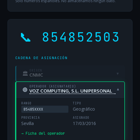
Solo números españoles. No almacenamos ningún dato.
📞 854852503
CADENA DE ASIGNACIÓN
ORIGEN
🏛
▾
CNMC
OPERADOR (ASIGNATARIO)
🟢
▾
VOZ COMPUTING, S.L. UNIPERSONAL
RANGO
TIPO
Geográfico
85485XXXX
PROVINCIA
ASIGNADO
Sevilla
17/03/2016
→ Ficha del operador