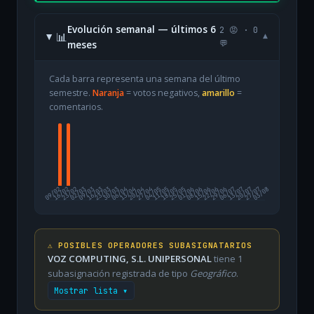
Evolución semanal — últimos 6
2 😡 · 0
📊
▾
meses
💬
Cada barra representa una semana del último
semestre.
Naranja
= votos negativos,
amarillo
=
comentarios.
09/02
16/02
23/02
02/03
09/03
16/03
23/03
30/03
06/04
13/04
20/04
27/04
04/05
11/05
18/05
25/05
01/06
08/06
15/06
22/06
29/06
06/07
13/07
20/07
27/07
03/08
⚠️ POSIBLES OPERADORES SUBASIGNATARIOS
VOZ COMPUTING, S.L. UNIPERSONAL
tiene 1
subasignación registrada de tipo
Geográfico
.
Mostrar lista ▾