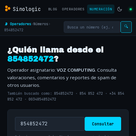
Sinologic
BLOG
OPERADORES
NUMERACIÓN
📡 Operadores
›
Números
›
🔍
854852472
¿Quién llama desde el
854852472
?
Operador asignatario:
VOZ COMPUTING
. Consulta
valoraciones, comentarios y reportes de spam de
otros usuarios.
También buscado como:
854852472
·
854 852 472
·
+34 854
852 472
·
0034854852472
Consultar