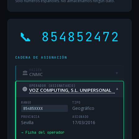
Solo números españoles. No almacenamos ningún dato.
📞 854852472
CADENA DE ASIGNACIÓN
ORIGEN
🏛
▾
CNMC
OPERADOR (ASIGNATARIO)
🟢
▾
VOZ COMPUTING, S.L. UNIPERSONAL
RANGO
TIPO
Geográfico
85485XXXX
PROVINCIA
ASIGNADO
Sevilla
17/03/2016
→ Ficha del operador