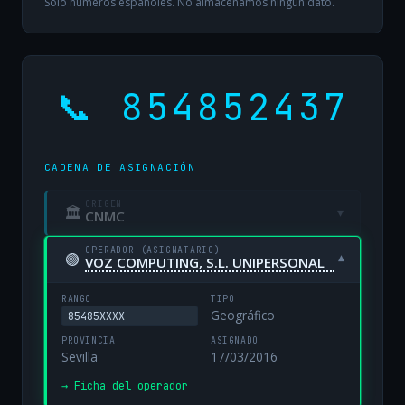
Solo números españoles. No almacenamos ningún dato.
📞 854852437
CADENA DE ASIGNACIÓN
ORIGEN
🏛
▾
CNMC
OPERADOR (ASIGNATARIO)
🟢
▾
VOZ COMPUTING, S.L. UNIPERSONAL
RANGO
TIPO
Geográfico
85485XXXX
PROVINCIA
ASIGNADO
Sevilla
17/03/2016
→ Ficha del operador