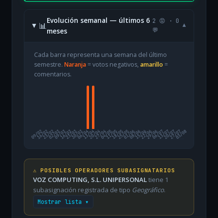
Evolución semanal — últimos 6
2 😡 · 0
📊
▾
meses
💬
Cada barra representa una semana del último
semestre.
Naranja
= votos negativos,
amarillo
=
comentarios.
09/02
16/02
23/02
02/03
09/03
16/03
23/03
30/03
06/04
13/04
20/04
27/04
04/05
11/05
18/05
25/05
01/06
08/06
15/06
22/06
29/06
06/07
13/07
20/07
27/07
03/08
⚠️ POSIBLES OPERADORES SUBASIGNATARIOS
VOZ COMPUTING, S.L. UNIPERSONAL
tiene 1
subasignación registrada de tipo
Geográfico
.
Mostrar lista ▾