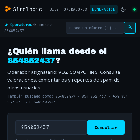
Sinologic
BLOG
OPERADORES
NUMERACIÓN
📡 Operadores
›
Números
›
🔍
854852437
¿Quién llama desde el
854852437
?
Operador asignatario:
VOZ COMPUTING
. Consulta
valoraciones, comentarios y reportes de spam de
otros usuarios.
También buscado como:
854852437
·
854 852 437
·
+34 854
852 437
·
0034854852437
Consultar