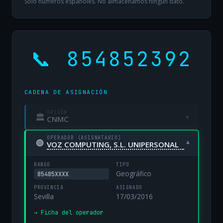
Solo números españoles. No almacenamos ningún dato.
📞 854852392
CADENA DE ASIGNACIÓN
ORIGEN
🏛
▾
CNMC
OPERADOR (ASIGNATARIO)
🟢
▾
VOZ COMPUTING, S.L. UNIPERSONAL
RANGO
TIPO
Geográfico
85485XXXX
PROVINCIA
ASIGNADO
Sevilla
17/03/2016
→ Ficha del operador