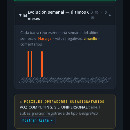
Evolución semanal — últimos 6
3 😡 · 0
📊
▾
meses
💬
Cada barra representa una semana del último
semestre.
Naranja
= votos negativos,
amarillo
=
comentarios.
09/02
16/02
23/02
02/03
09/03
16/03
23/03
30/03
06/04
13/04
20/04
27/04
04/05
11/05
18/05
25/05
01/06
08/06
15/06
22/06
29/06
06/07
13/07
20/07
27/07
03/08
⚠️ POSIBLES OPERADORES SUBASIGNATARIOS
VOZ COMPUTING, S.L. UNIPERSONAL
tiene 1
subasignación registrada de tipo
Geográfico
.
Mostrar lista ▾