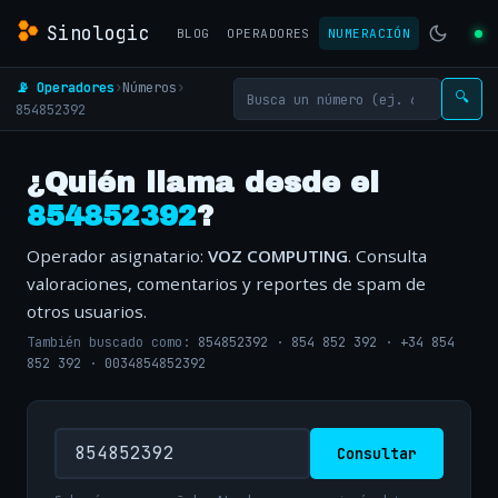
Sinologic
BLOG
OPERADORES
NUMERACIÓN
📡 Operadores
›
Números
›
🔍
854852392
¿Quién llama desde el
854852392
?
Operador asignatario:
VOZ COMPUTING
. Consulta
valoraciones, comentarios y reportes de spam de
otros usuarios.
También buscado como:
854852392
·
854 852 392
·
+34 854
852 392
·
0034854852392
Consultar