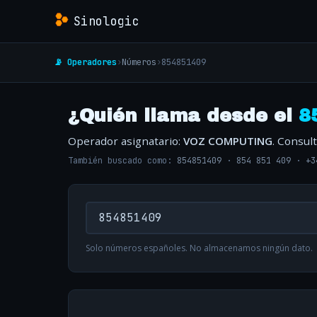
Sinologic
📡 Operadores
›
Números
›
854851409
¿Quién llama desde el
8
Operador asignatario:
VOZ COMPUTING
. Consul
También buscado como:
854851409
·
854 851 409
·
+3
Solo números españoles. No almacenamos ningún dato.