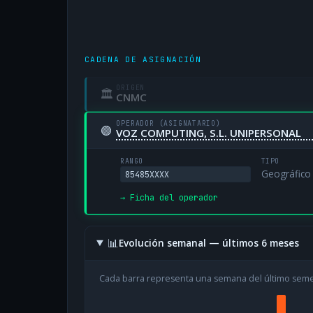
CADENA DE ASIGNACIÓN
ORIGEN
🏛
CNMC
OPERADOR (ASIGNATARIO)
🟢
VOZ COMPUTING, S.L. UNIPERSONAL
RANGO
TIPO
Geográfico
85485XXXX
→ Ficha del operador
📊
Evolución semanal — últimos 6 meses
Cada barra representa una semana del último sem