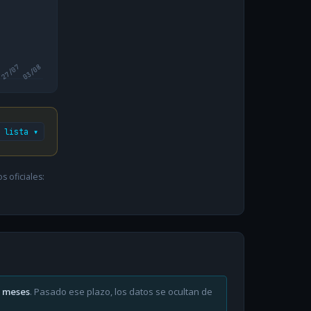
27/07
03/08
 lista ▾
 oficiales:
6 meses
. Pasado ese plazo, los datos se ocultan de