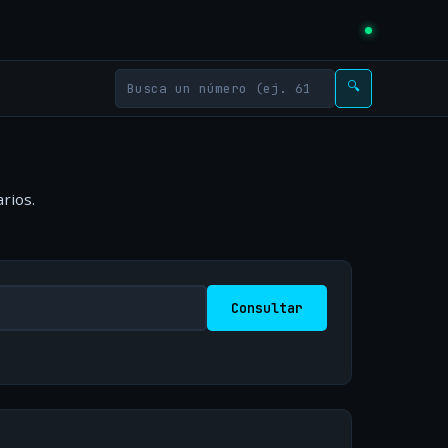
🔍
rios.
Consultar