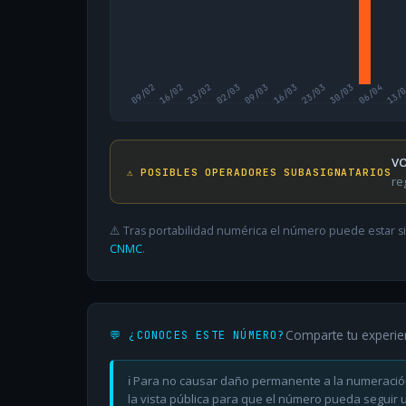
09/02
16/02
23/02
02/03
09/03
16/03
23/03
30/03
06/04
13/
VO
⚠️ POSIBLES OPERADORES SUBASIGNATARIOS
re
⚠️ Tras portabilidad numérica el número puede estar si
CNMC
.
Comparte tu experie
💬 ¿CONOCES ESTE NÚMERO?
ℹ️ Para no causar daño permanente a la numeració
la vista pública para que el número pueda seguir ut