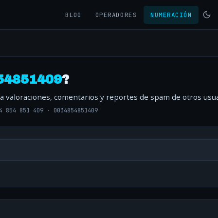
BLOG
OPERADORES
NUMERACIÓN
54851409
?
ta valoraciones, comentarios y reportes de spam de otros usua
4 854 851 409
·
0034854851409