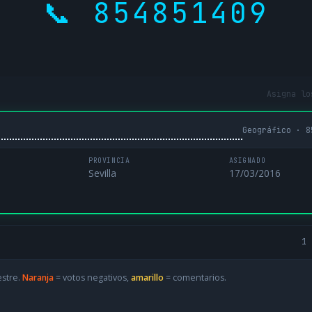
📞 854851409
Asigna lo
Geográfico · 8
PROVINCIA
ASIGNADO
Sevilla
17/03/2016
1 
estre.
Naranja
= votos negativos,
amarillo
= comentarios.