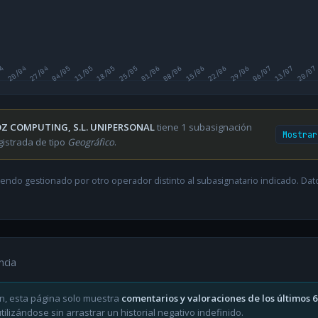
04
20/04
27/04
04/05
11/05
18/05
25/05
01/06
08/06
15/06
22/06
29/06
06/07
13/07
20/07
Z COMPUTING, S.L. UNIPERSONAL
tiene 1 subasignación
Mostrar
gistrada de tipo
Geográfico
.
endo gestionado por otro operador distinto al subasignatario indicado. Datos
ncia
n, esta página solo muestra
comentarios y valoraciones de los últimos 
ilizándose sin arrastrar un historial negativo indefinido.