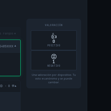
VALORACIÓN
▾
s rangos
👍
0
POSITIVO
▾
5485XXXX
😡
1
NEGATIVO
Una valoración por dispositivo. Tu
voto es anónimo y se puede
cambiar.
▾
😡 · 0 💬