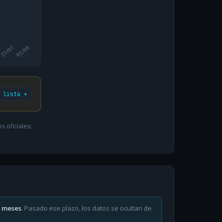
27/07
03/08
 lista ▾
 oficiales:
6 meses
. Pasado ese plazo, los datos se ocultan de