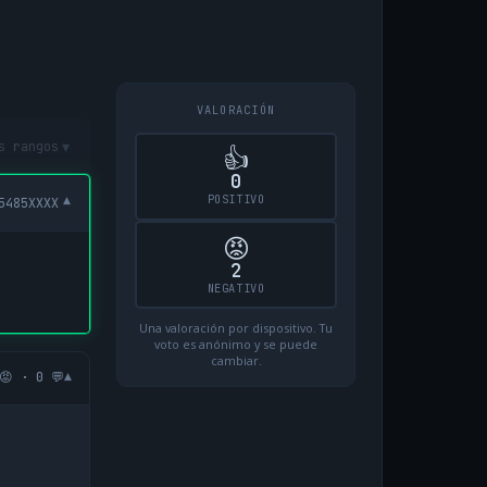
VALORACIÓN
▾
s rangos
👍
0
POSITIVO
▾
5485XXXX
😡
2
NEGATIVO
Una valoración por dispositivo. Tu
voto es anónimo y se puede
cambiar.
▾
😡 · 0 💬