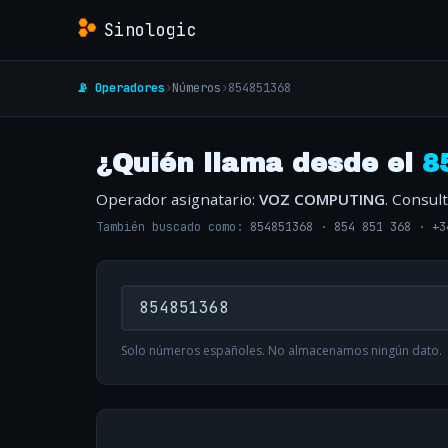
Sinologic
📡 Operadores
›
Números
›
854851368
¿Quién llama desde el
8
Operador asignatario:
VOZ COMPUTING
. Consul
También buscado como:
854851368
·
854 851 368
·
+3
Solo números españoles. No almacenamos ningún dato.