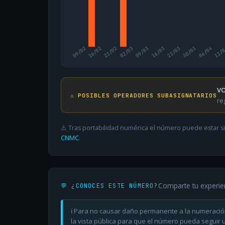
09/02
16/02
23/02
02/03
09/03
16/03
23/03
30/03
06/04
13/
VO
⚠️ POSIBLES OPERADORES SUBASIGNATARIOS
re
⚠️ Tras portabilidad numérica el número puede estar si
CNMC
.
Comparte tu experie
💬 ¿CONOCES ESTE NÚMERO?
ℹ️ Para no causar daño permanente a la numeració
la vista pública para que el número pueda seguir ut