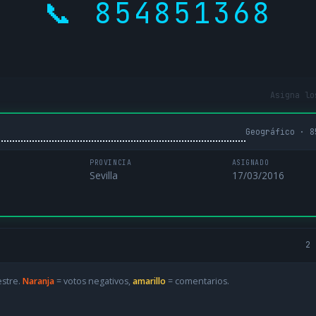
📞 854851368
Asigna lo
Geográfico · 8
PROVINCIA
ASIGNADO
Sevilla
17/03/2016
2 
estre.
Naranja
= votos negativos,
amarillo
= comentarios.