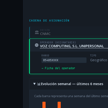
CADENA DE ASIGNACIÓN
ORIGEN
🏛
CNMC
OPERADOR (ASIGNATARIO)
🟢
VOZ COMPUTING, S.L. UNIPERSONAL
RANGO
TIPO
Geográfico
85485XXXX
→ Ficha del operador
📊
Evolución semanal — últimos 6 meses
Cada barra representa una semana del último sem