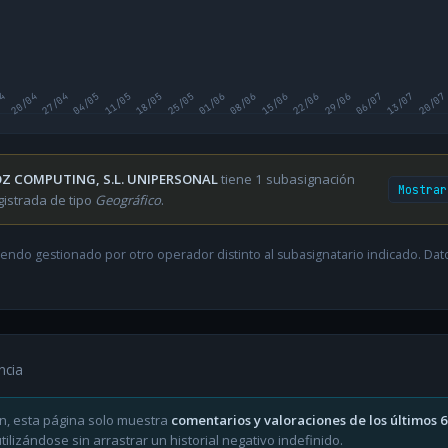
04
20/04
27/04
04/05
11/05
18/05
25/05
01/06
08/06
15/06
22/06
29/06
06/07
13/07
20/07
Z COMPUTING, S.L. UNIPERSONAL
tiene 1 subasignación
Mostrar
gistrada de tipo
Geográfico
.
endo gestionado por otro operador distinto al subasignatario indicado. Datos
ncia
n, esta página solo muestra
comentarios y valoraciones de los últimos 
ilizándose sin arrastrar un historial negativo indefinido.