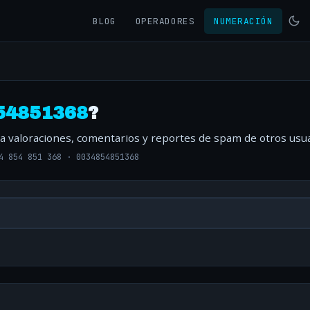
BLOG
OPERADORES
NUMERACIÓN
54851368
?
ta valoraciones, comentarios y reportes de spam de otros usua
4 854 851 368
·
0034854851368