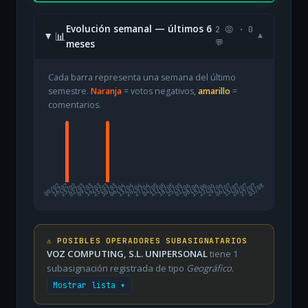
Evolución semanal — últimos 6
2 😡 · 0
📊
▾
meses
💬
Cada barra representa una semana del último
semestre.
Naranja
= votos negativos,
amarillo
=
comentarios.
09/02
16/02
23/02
02/03
09/03
16/03
23/03
30/03
06/04
13/04
20/04
27/04
04/05
11/05
18/05
25/05
01/06
08/06
15/06
22/06
29/06
06/07
13/07
20/07
27/07
03/08
⚠️ POSIBLES OPERADORES SUBASIGNATARIOS
VOZ COMPUTING, S.L. UNIPERSONAL
tiene 1
subasignación registrada de tipo
Geográfico
.
Mostrar lista ▾