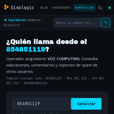
Sinologic
BLOG
OPERADORES
NUMERACIÓN
📡 Operadores
›
Números
›
🔍
854851119
¿Quién llama desde el
854851119
?
Operador asignatario:
VOZ COMPUTING
. Consulta
valoraciones, comentarios y reportes de spam de
otros usuarios.
También buscado como:
854851119
·
854 851 119
·
+34 854
851 119
·
0034854851119
Consultar