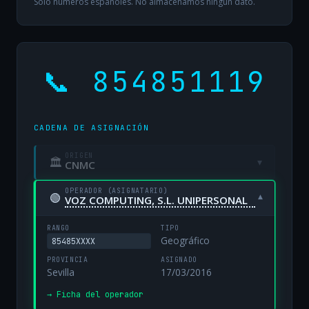
Solo números españoles. No almacenamos ningún dato.
📞 854851119
CADENA DE ASIGNACIÓN
ORIGEN
🏛
▾
CNMC
OPERADOR (ASIGNATARIO)
🟢
▾
VOZ COMPUTING, S.L. UNIPERSONAL
RANGO
TIPO
Geográfico
85485XXXX
PROVINCIA
ASIGNADO
Sevilla
17/03/2016
→ Ficha del operador