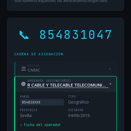
Solo números españoles. No almacenamos ningún dato.
📞 854831047
CADENA DE ASIGNACIÓN
ORIGEN
🏛
▾
CNMC
OPERADOR (ASIGNATARIO)
🟢
▾
R CABLE Y TELECABLE TELECOMUNICACIONES, S.A. UNIPERSONAL
RANGO
TIPO
Geográfico
85483XXXX
PROVINCIA
ASIGNADO
Sevilla
04/06/2019
→ Ficha del operador