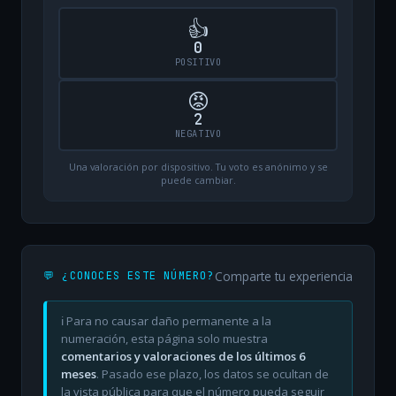
👍
0
POSITIVO
😡
2
NEGATIVO
Una valoración por dispositivo. Tu voto es anónimo y se
puede cambiar.
Comparte tu experiencia
💬 ¿CONOCES ESTE NÚMERO?
ℹ️ Para no causar daño permanente a la
numeración, esta página solo muestra
comentarios y valoraciones de los últimos 6
meses
. Pasado ese plazo, los datos se ocultan de
la vista pública para que el número pueda seguir