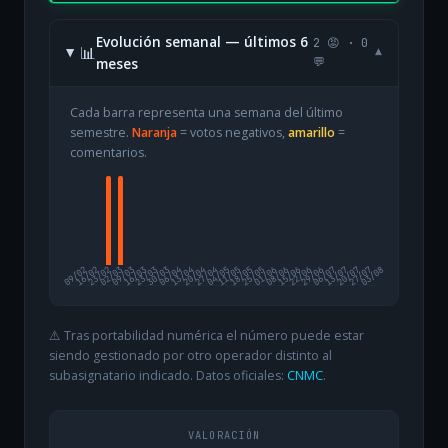
Evolución semanal — últimos 6
2 😡 · 0
📊
▾
meses
💬
Cada barra representa una semana del último
semestre.
Naranja
= votos negativos,
amarillo
=
comentarios.
09/02
16/02
23/02
02/03
09/03
16/03
23/03
30/03
06/04
13/04
20/04
27/04
04/05
11/05
18/05
25/05
01/06
08/06
15/06
22/06
29/06
06/07
13/07
20/07
27/07
03/08
⚠️ Tras portabilidad numérica el número puede estar
siendo gestionado por otro operador distinto al
subasignatario indicado. Datos oficiales:
CNMC
.
VALORACIÓN