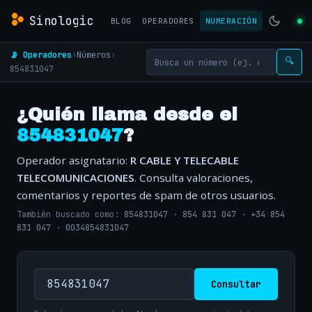
Sinologic
BLOG
OPERADORES
NUMERACIÓN
📡 Operadores
›
Números
›
🔍
854831047
¿Quién llama desde el
854831047
?
Operador asignatario:
R CABLE Y TELECABLE
TELECOMUNICACIONES
. Consulta valoraciones,
comentarios y reportes de spam de otros usuarios.
También buscado como:
854831047
·
854 831 047
·
+34 854
831 047
·
0034854831047
Consultar