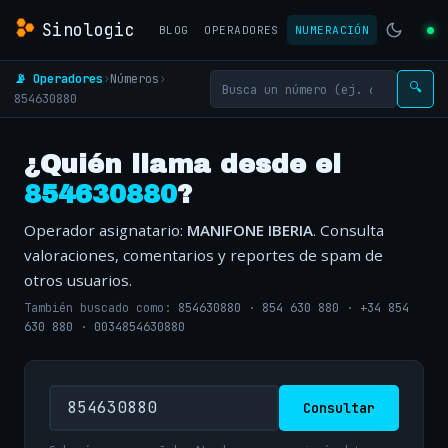
Sinologic
BLOG
OPERADORES
NUMERACIÓN
📡 Operadores
›
Números
›
🔍
854630880
¿Quién llama desde el
854630880
?
Operador asignatario:
MANIFONE IBERIA
. Consulta
valoraciones, comentarios y reportes de spam de
otros usuarios.
También buscado como:
854630880
·
854 630 880
·
+34 854
630 880
·
0034854630880
Consultar