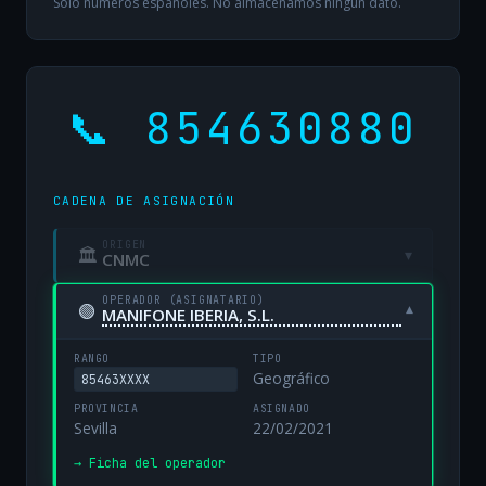
Solo números españoles. No almacenamos ningún dato.
📞 854630880
CADENA DE ASIGNACIÓN
ORIGEN
🏛
▾
CNMC
OPERADOR (ASIGNATARIO)
🟢
▾
MANIFONE IBERIA, S.L.
RANGO
TIPO
Geográfico
85463XXXX
PROVINCIA
ASIGNADO
Sevilla
22/02/2021
→ Ficha del operador