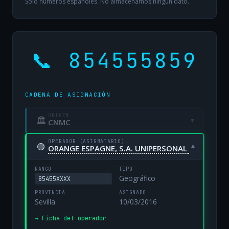
Solo números españoles. No almacenamos ningún dato.
📞 854555859
CADENA DE ASIGNACIÓN
ORIGEN
🏛
▾
CNMC
OPERADOR (ASIGNATARIO)
🟢
▾
ORANGE ESPAGNE, S.A. UNIPERSONAL
RANGO
TIPO
Geográfico
85455XXXX
PROVINCIA
ASIGNADO
Sevilla
10/03/2016
→ Ficha del operador