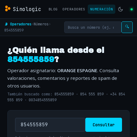
Sinologic
BLOG
OPERADORES
NUMERACIÓN
📡 Operadores
›
Números
›
🔍
854555859
¿Quién llama desde el
854555859
?
Operador asignatario:
ORANGE ESPAGNE
. Consulta
valoraciones, comentarios y reportes de spam de
otros usuarios.
También buscado como:
854555859
·
854 555 859
·
+34 854
555 859
·
0034854555859
Consultar