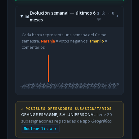
Evolución semanal — últimos 6
1 😡 · 0
📊
▾
meses
💬
Cada barra representa una semana del último
semestre.
Naranja
= votos negativos,
amarillo
=
comentarios.
16/02
23/02
02/03
09/03
16/03
23/03
30/03
06/04
13/04
20/04
27/04
04/05
11/05
18/05
25/05
01/06
08/06
15/06
22/06
29/06
06/07
13/07
20/07
27/07
03/08
10/08
⚠️ POSIBLES OPERADORES SUBASIGNATARIOS
ORANGE ESPAGNE, S.A. UNIPERSONAL
tiene 20
subasignaciones registradas de tipo
Geográfico
.
Mostrar lista ▾