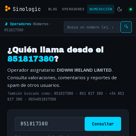
Sinologic
BLOG
OPERADORES
NUMERACIÓN
📡 Operadores
›
Números
›
🔍
851817380
¿Quién llama desde el
851817380
?
Operador asignatario:
DIDWW IRELAND LIMITED
.
Consulta valoraciones, comentarios y reportes de
spam de otros usuarios.
También buscado como:
851817380
·
851 817 380
·
+34 851
817 380
·
0034851817380
Consultar