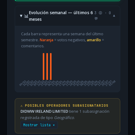
Evolución semanal — últimos 6
3 😡 · 0
📊
▾
meses
💬
Cada barra representa una semana del último
semestre.
Naranja
= votos negativos,
amarillo
=
comentarios.
09/02
16/02
23/02
02/03
09/03
16/03
23/03
30/03
06/04
13/04
20/04
27/04
04/05
11/05
18/05
25/05
01/06
08/06
15/06
22/06
29/06
06/07
13/07
20/07
27/07
03/08
⚠️ POSIBLES OPERADORES SUBASIGNATARIOS
DIDWW IRELAND LIMITED
tiene 1 subasignación
registrada de tipo
Geográfico
.
Mostrar lista ▾