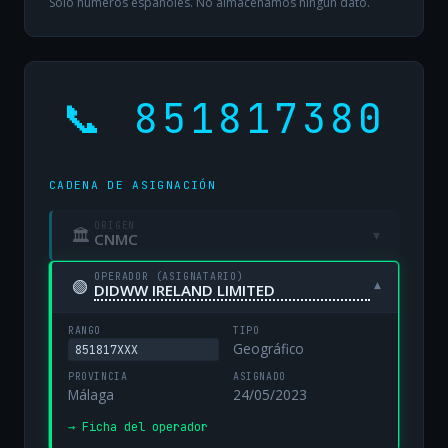
Solo números españoles. No almacenamos ningún dato.
📞 851817380
CADENA DE ASIGNACIÓN
ORIGEN
🏛
▾
CNMC
OPERADOR (ASIGNATARIO)
🟢
▾
DIDWW IRELAND LIMITED
RANGO
TIPO
Geográfico
851817XXX
PROVINCIA
ASIGNADO
Málaga
24/05/2023
→ Ficha del operador