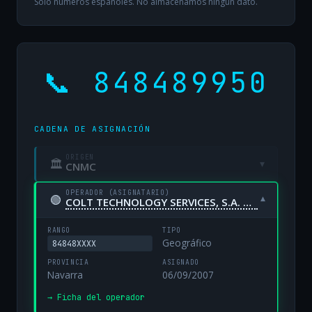
Solo números españoles. No almacenamos ningún dato.
📞 848489950
CADENA DE ASIGNACIÓN
ORIGEN
🏛
▾
CNMC
OPERADOR (ASIGNATARIO)
🟢
▾
COLT TECHNOLOGY SERVICES, S.A. UNIPERSONAL
RANGO
TIPO
Geográfico
84848XXXX
PROVINCIA
ASIGNADO
Navarra
06/09/2007
→ Ficha del operador