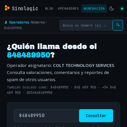
Sinologic
BLOG
OPERADORES
NUMERACIÓN
📡 Operadores
›
Números
›
🔍
848489950
¿Quién llama desde el
848489950
?
Operador asignatario:
COLT TECHNOLOGY SERVICES
.
Consulta valoraciones, comentarios y reportes de
spam de otros usuarios.
También buscado como:
848489950
·
848 489 950
·
+34 848
489 950
·
0034848489950
Consultar