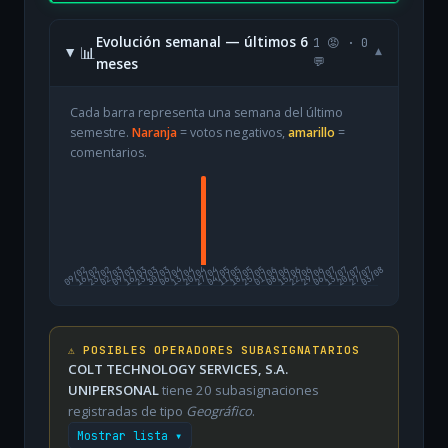
Evolución semanal — últimos 6
1 😡 · 0
📊
▾
meses
💬
Cada barra representa una semana del último
semestre.
Naranja
= votos negativos,
amarillo
=
comentarios.
09/02
16/02
23/02
02/03
09/03
16/03
23/03
30/03
06/04
13/04
20/04
27/04
04/05
11/05
18/05
25/05
01/06
08/06
15/06
22/06
29/06
06/07
13/07
20/07
27/07
03/08
⚠️ POSIBLES OPERADORES SUBASIGNATARIOS
COLT TECHNOLOGY SERVICES, S.A.
UNIPERSONAL
tiene 20 subasignaciones
registradas de tipo
Geográfico
.
Mostrar lista ▾