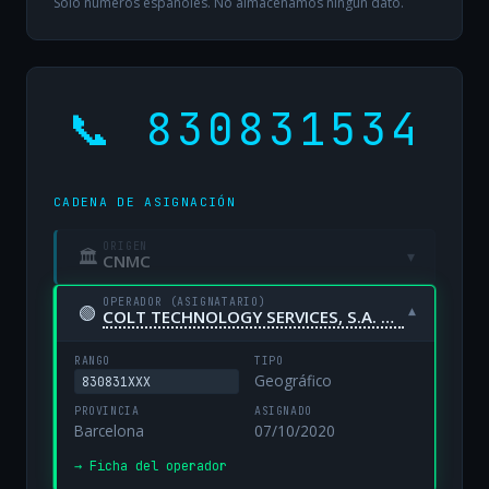
Solo números españoles. No almacenamos ningún dato.
📞 830831534
CADENA DE ASIGNACIÓN
ORIGEN
🏛
▾
CNMC
OPERADOR (ASIGNATARIO)
🟢
▾
COLT TECHNOLOGY SERVICES, S.A. UNIPERSONAL
RANGO
TIPO
Geográfico
830831XXX
PROVINCIA
ASIGNADO
Barcelona
07/10/2020
→ Ficha del operador