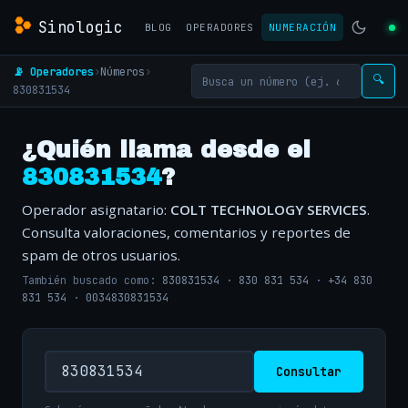
Sinologic
BLOG
OPERADORES
NUMERACIÓN
📡 Operadores
›
Números
›
🔍
830831534
¿Quién llama desde el
830831534
?
Operador asignatario:
COLT TECHNOLOGY SERVICES
.
Consulta valoraciones, comentarios y reportes de
spam de otros usuarios.
También buscado como:
830831534
·
830 831 534
·
+34 830
831 534
·
0034830831534
Consultar