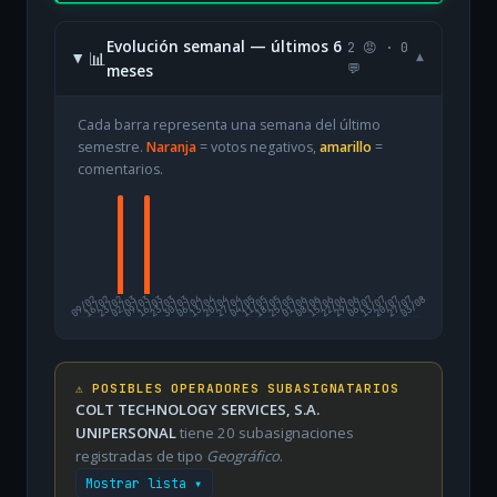
Evolución semanal — últimos 6
2 😡 · 0
📊
▾
meses
💬
Cada barra representa una semana del último
semestre.
Naranja
= votos negativos,
amarillo
=
comentarios.
09/02
16/02
23/02
02/03
09/03
16/03
23/03
30/03
06/04
13/04
20/04
27/04
04/05
11/05
18/05
25/05
01/06
08/06
15/06
22/06
29/06
06/07
13/07
20/07
27/07
03/08
⚠️ POSIBLES OPERADORES SUBASIGNATARIOS
COLT TECHNOLOGY SERVICES, S.A.
UNIPERSONAL
tiene 20 subasignaciones
registradas de tipo
Geográfico
.
Mostrar lista ▾