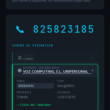
Solo números españoles. No almacenamos ningún dato.
📞 825823185
CADENA DE ASIGNACIÓN
ORIGEN
🏛
▾
CNMC
OPERADOR (ASIGNATARIO)
🟢
▾
VOZ COMPUTING, S.L. UNIPERSONAL
RANGO
TIPO
Geográfico
82582XXXX
PROVINCIA
ASIGNADO
Toledo
12/07/2016
→ Ficha del operador