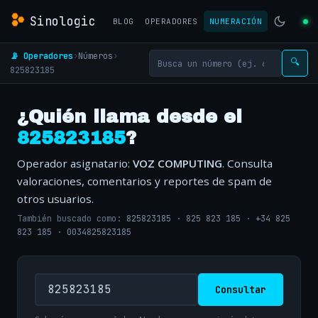
Sinologic
BLOG
OPERADORES
NUMERACIÓN
📡 Operadores
›
Números
›
🔍
825823185
¿Quién llama desde el
825823185
?
Operador asignatario:
VOZ COMPUTING
. Consulta
valoraciones, comentarios y reportes de spam de
otros usuarios.
También buscado como:
825823185
·
825 823 185
·
+34 825
823 185
·
0034825823185
Consultar