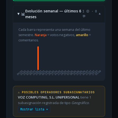
Evolución semanal — últimos 6
1 😡 · 0
📊
▾
meses
💬
Cada barra representa una semana del último
semestre.
Naranja
= votos negativos,
amarillo
=
comentarios.
09/02
16/02
23/02
02/03
09/03
16/03
23/03
30/03
06/04
13/04
20/04
27/04
04/05
11/05
18/05
25/05
01/06
08/06
15/06
22/06
29/06
06/07
13/07
20/07
27/07
03/08
⚠️ POSIBLES OPERADORES SUBASIGNATARIOS
VOZ COMPUTING, S.L. UNIPERSONAL
tiene 1
subasignación registrada de tipo
Geográfico
.
Mostrar lista ▾