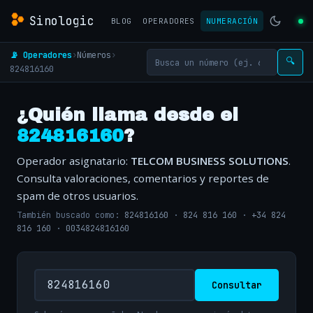
Sinologic
BLOG
OPERADORES
NUMERACIÓN
📡 Operadores
›
Números
›
🔍
824816160
¿Quién llama desde el
824816160
?
Operador asignatario:
TELCOM BUSINESS SOLUTIONS
.
Consulta valoraciones, comentarios y reportes de
spam de otros usuarios.
También buscado como:
824816160
·
824 816 160
·
+34 824
816 160
·
0034824816160
Consultar