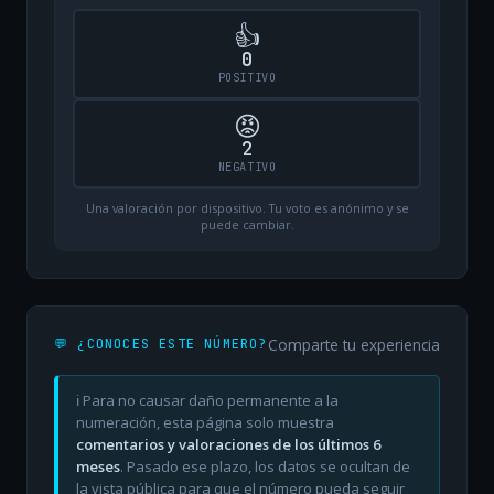
👍
0
POSITIVO
😡
2
NEGATIVO
Una valoración por dispositivo. Tu voto es anónimo y se
puede cambiar.
Comparte tu experiencia
💬 ¿CONOCES ESTE NÚMERO?
ℹ️ Para no causar daño permanente a la
numeración, esta página solo muestra
comentarios y valoraciones de los últimos 6
meses
. Pasado ese plazo, los datos se ocultan de
la vista pública para que el número pueda seguir