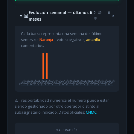
Evolución semanal — últimos 6
2 😡 · 0
📊
▾
meses
💬
Cada barra representa una semana del último
semestre.
Naranja
= votos negativos,
amarillo
=
comentarios.
09/02
16/02
23/02
02/03
09/03
16/03
23/03
30/03
06/04
13/04
20/04
27/04
04/05
11/05
18/05
25/05
01/06
08/06
15/06
22/06
29/06
06/07
13/07
20/07
27/07
03/08
⚠️ Tras portabilidad numérica el número puede estar
siendo gestionado por otro operador distinto al
subasignatario indicado. Datos oficiales:
CNMC
.
VALORACIÓN