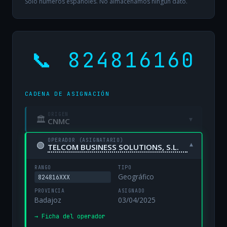
Solo números españoles. No almacenamos ningún dato.
📞 824816160
CADENA DE ASIGNACIÓN
ORIGEN
🏛
▾
CNMC
OPERADOR (ASIGNATARIO)
🟢
▾
TELCOM BUSINESS SOLUTIONS, S.L.
RANGO
TIPO
Geográfico
824816XXX
PROVINCIA
ASIGNADO
Badajoz
03/04/2025
→ Ficha del operador