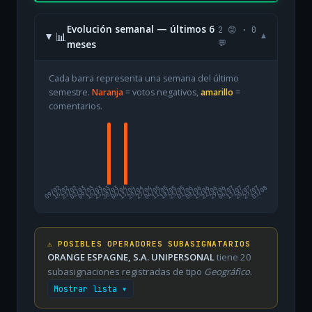
Evolución semanal — últimos 6
2 😡 · 0
📊
▾
meses
💬
Cada barra representa una semana del último
semestre.
Naranja
= votos negativos,
amarillo
=
comentarios.
09/02
16/02
23/02
02/03
09/03
16/03
23/03
30/03
06/04
13/04
20/04
27/04
04/05
11/05
18/05
25/05
01/06
08/06
15/06
22/06
29/06
06/07
13/07
20/07
27/07
03/08
⚠️ POSIBLES OPERADORES SUBASIGNATARIOS
ORANGE ESPAGNE, S.A. UNIPERSONAL
tiene 20
subasignaciones registradas de tipo
Geográfico
.
Mostrar lista ▾