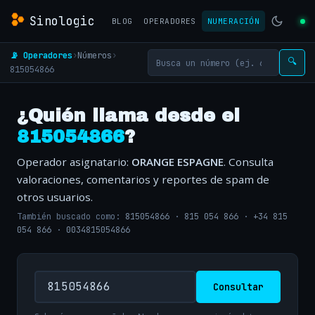
Sinologic
BLOG
OPERADORES
NUMERACIÓN
📡 Operadores
›
Números
›
🔍
815054866
¿Quién llama desde el
815054866
?
Operador asignatario:
ORANGE ESPAGNE
. Consulta
valoraciones, comentarios y reportes de spam de
otros usuarios.
También buscado como:
815054866
·
815 054 866
·
+34 815
054 866
·
0034815054866
Consultar