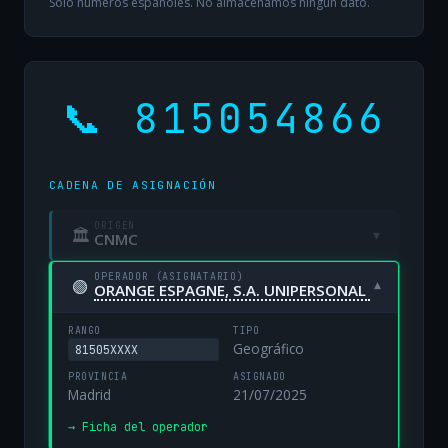
Solo números españoles. No almacenamos ningún dato.
📞 815054866
CADENA DE ASIGNACIÓN
ORIGEN
🏛
▾
CNMC
OPERADOR (ASIGNATARIO)
🟢
▾
ORANGE ESPAGNE, S.A. UNIPERSONAL
RANGO
TIPO
Geográfico
81505XXXX
PROVINCIA
ASIGNADO
Madrid
21/07/2025
→ Ficha del operador