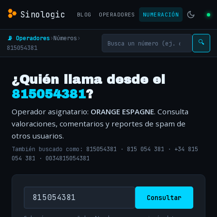
Sinologic
BLOG
OPERADORES
NUMERACIÓN
📡 Operadores
›
Números
›
🔍
815054381
¿Quién llama desde el
815054381
?
Operador asignatario:
ORANGE ESPAGNE
. Consulta
valoraciones, comentarios y reportes de spam de
otros usuarios.
También buscado como:
815054381
·
815 054 381
·
+34 815
054 381
·
0034815054381
Consultar