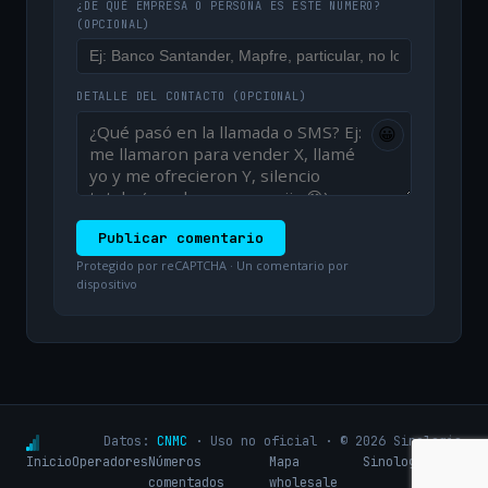
¿DE QUÉ EMPRESA O PERSONA ES ESTE NÚMERO?
(OPCIONAL)
DETALLE DEL CONTACTO
(OPCIONAL)
😀
Publicar comentario
Protegido por reCAPTCHA · Un comentario por
dispositivo
Datos:
CNMC
· Uso no oficial · © 2026 Sinologic
Inicio
Operadores
Números
Mapa
Sinologic.net
comentados
wholesale