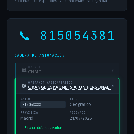
Solo números españoles. No almacenamos ningún dato.
📞 815054381
CADENA DE ASIGNACIÓN
ORIGEN
🏛
▾
CNMC
OPERADOR (ASIGNATARIO)
🟢
▾
ORANGE ESPAGNE, S.A. UNIPERSONAL
RANGO
TIPO
Geográfico
81505XXXX
PROVINCIA
ASIGNADO
Madrid
21/07/2025
→ Ficha del operador