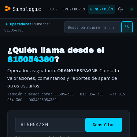
Sinologic
BLOG
OPERADORES
NUMERACIÓN
📡 Operadores
›
Números
›
🔍
815054380
¿Quién llama desde el
815054380
?
Operador asignatario:
ORANGE ESPAGNE
. Consulta
valoraciones, comentarios y reportes de spam de
otros usuarios.
También buscado como:
815054380
·
815 054 380
·
+34 815
054 380
·
0034815054380
Consultar