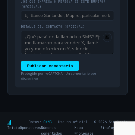
¿DE QUÉ EMPRESA O PERSONA ES ESTE NÚMERO?
(OPCIONAL)
DETALLE DEL CONTACTO
(OPCIONAL)
😀
Publicar comentario
Protegido por reCAPTCHA · Un comentario por
dispositivo
Datos:
CNMC
· Uso no oficial · © 2026 Sinologic
Inicio
Operadores
Números
Mapa
Sinologic.net
comentados
wholesale