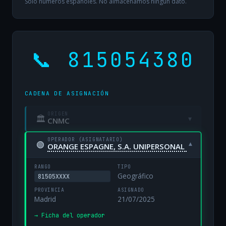
Solo números españoles. No almacenamos ningún dato.
📞 815054380
CADENA DE ASIGNACIÓN
ORIGEN
🏛
▾
CNMC
OPERADOR (ASIGNATARIO)
🟢
▾
ORANGE ESPAGNE, S.A. UNIPERSONAL
RANGO
TIPO
Geográfico
81505XXXX
PROVINCIA
ASIGNADO
Madrid
21/07/2025
→ Ficha del operador