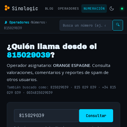
Sinologic
BLOG
OPERADORES
NUMERACIÓN
📡 Operadores
›
Números
›
🔍
815029039
¿Quién llama desde el
815029039
?
Operador asignatario:
ORANGE ESPAGNE
. Consulta
valoraciones, comentarios y reportes de spam de
otros usuarios.
También buscado como:
815029039
·
815 029 039
·
+34 815
029 039
·
0034815029039
Consultar