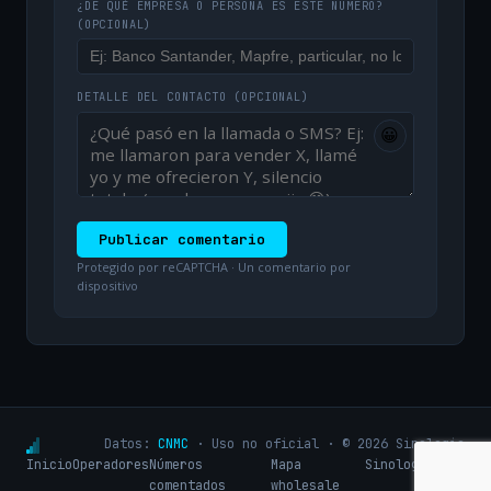
¿DE QUÉ EMPRESA O PERSONA ES ESTE NÚMERO?
(OPCIONAL)
DETALLE DEL CONTACTO
(OPCIONAL)
😀
Publicar comentario
Protegido por reCAPTCHA · Un comentario por
dispositivo
Datos:
CNMC
· Uso no oficial · © 2026 Sinologic
Inicio
Operadores
Números
Mapa
Sinologic.net
comentados
wholesale