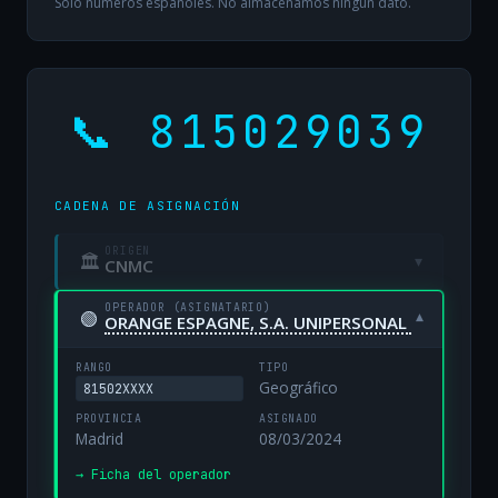
Solo números españoles. No almacenamos ningún dato.
📞 815029039
CADENA DE ASIGNACIÓN
ORIGEN
🏛
▾
CNMC
OPERADOR (ASIGNATARIO)
🟢
▾
ORANGE ESPAGNE, S.A. UNIPERSONAL
RANGO
TIPO
Geográfico
81502XXXX
PROVINCIA
ASIGNADO
Madrid
08/03/2024
→ Ficha del operador