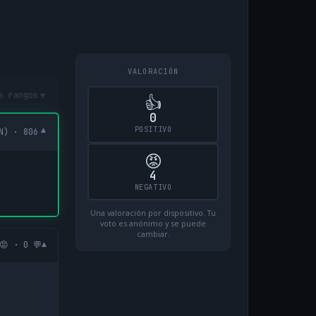
VALORACIÓN
▾
s rangos
👍
0
POSITIVO
▾
N) · 806
😡
4
NEGATIVO
Una valoración por dispositivo. Tu
voto es anónimo y se puede
cambiar.
▾
😡 · 0 💬