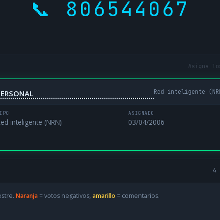
📞 806544067
Asigna lo
Red inteligente (NR
PERSONAL
IPO
ASIGNADO
ed inteligente (NRN)
03/04/2006
4 
estre.
Naranja
= votos negativos,
amarillo
= comentarios.