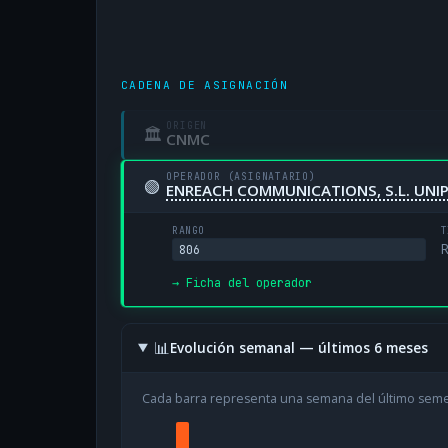
CADENA DE ASIGNACIÓN
ORIGEN
🏛
CNMC
OPERADOR (ASIGNATARIO)
🟢
ENREACH COMMUNICATIONS, S.L. UNI
RANGO
T
R
806
→ Ficha del operador
📊
Evolución semanal — últimos 6 meses
Cada barra representa una semana del último sem