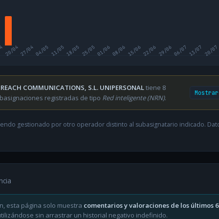
04
20/04
27/04
04/05
11/05
18/05
25/05
01/06
08/06
15/06
22/06
29/06
06/07
13/07
20/07
REACH COMMUNICATIONS, S.L. UNIPERSONAL
tiene 8
Mostrar
basignaciones registradas de tipo
Red inteligente (NRN)
.
endo gestionado por otro operador distinto al subasignatario indicado. Datos
ncia
n, esta página solo muestra
comentarios y valoraciones de los últimos 
ilizándose sin arrastrar un historial negativo indefinido.