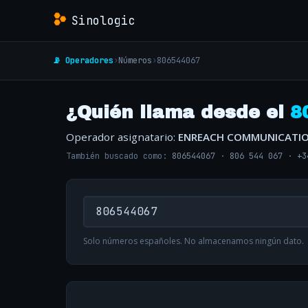
Sinologic
📡 Operadores
›
Números
›
806544067
¿Quién llama desde el
8
Operador asignatario:
ENREACH COMMUNICATI
También buscado como:
806544067
·
806 544 067
·
+3
Solo números españoles. No almacenamos ningún dato.