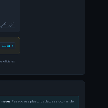
27/07
03/08
 lista ▾
 oficiales:
6 meses
. Pasado ese plazo, los datos se ocultan de