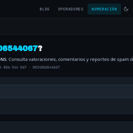
BLOG
OPERADORES
NUMERACIÓN
06544067
?
ONS
. Consulta valoraciones, comentarios y reportes de spam d
4 806 544 067
·
0034806544067