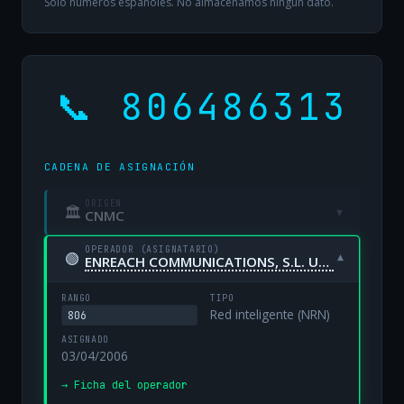
Solo números españoles. No almacenamos ningún dato.
📞 806486313
CADENA DE ASIGNACIÓN
ORIGEN
🏛
▾
CNMC
OPERADOR (ASIGNATARIO)
🟢
▾
ENREACH COMMUNICATIONS, S.L. UNIPERSONAL
RANGO
TIPO
Red inteligente (NRN)
806
ASIGNADO
03/04/2006
→ Ficha del operador