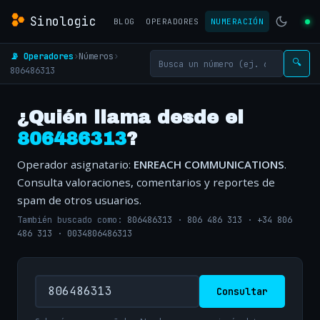
Sinologic
BLOG
OPERADORES
NUMERACIÓN
📡 Operadores
›
Números
›
🔍
806486313
¿Quién llama desde el
806486313
?
Operador asignatario:
ENREACH COMMUNICATIONS
.
Consulta valoraciones, comentarios y reportes de
spam de otros usuarios.
También buscado como:
806486313
·
806 486 313
·
+34 806
486 313
·
0034806486313
Consultar