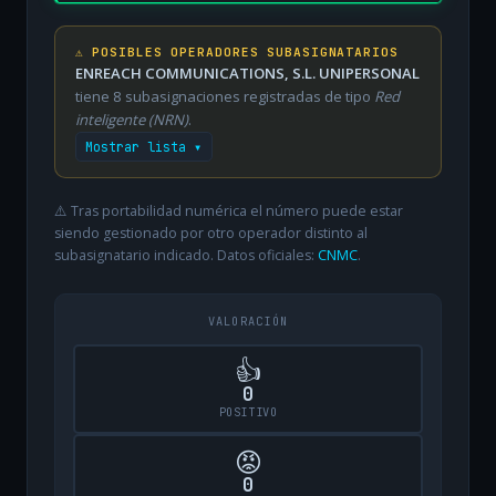
⚠️ POSIBLES OPERADORES SUBASIGNATARIOS
ENREACH COMMUNICATIONS, S.L. UNIPERSONAL
tiene 8 subasignaciones registradas de tipo
Red
inteligente (NRN)
.
Mostrar lista ▾
⚠️ Tras portabilidad numérica el número puede estar
siendo gestionado por otro operador distinto al
subasignatario indicado. Datos oficiales:
CNMC
.
VALORACIÓN
👍
0
POSITIVO
😡
0