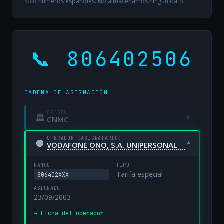
Solo números españoles. No almacenamos ningún dato.
📞 806402506
CADENA DE ASIGNACIÓN
ORIGEN
🏛
▾
CNMC
OPERADOR (ASIGNATARIO)
🟢
▾
VODAFONE ONO, S.A. UNIPERSONAL
RANGO
TIPO
Tarifa especial
806402XXX
ASIGNADO
23/09/2003
→ Ficha del operador