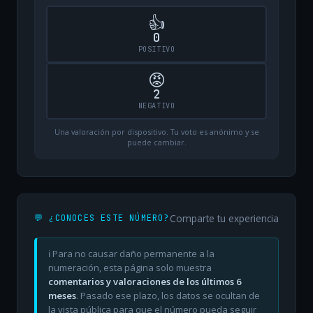
👍
0
POSITIVO
😡
2
NEGATIVO
Una valoración por dispositivo. Tu voto es anónimo y se
puede cambiar.
Comparte tu experiencia
💬 ¿CONOCES ESTE NÚMERO?
ℹ️ Para no causar daño permanente a la
numeración, esta página solo muestra
comentarios y valoraciones de los últimos 6
meses
. Pasado ese plazo, los datos se ocultan de
la vista pública para que el número pueda seguir