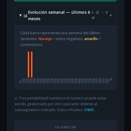
Evolución semanal — últimos 6
2 😡 · 0
📊
▾
meses
💬
Cada barra representa una semana del último
semestre.
Naranja
= votos negativos,
amarillo
=
comentarios.
09/02
16/02
23/02
02/03
09/03
16/03
23/03
30/03
06/04
13/04
20/04
27/04
04/05
11/05
18/05
25/05
01/06
08/06
15/06
22/06
29/06
06/07
13/07
20/07
27/07
03/08
⚠️ Tras portabilidad numérica el número puede estar
siendo gestionado por otro operador distinto al
subasignatario indicado. Datos oficiales:
CNMC
.
VALORACIÓN