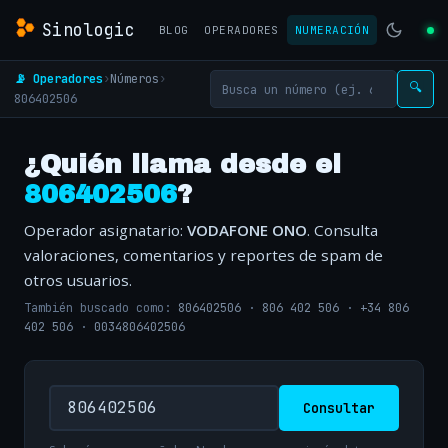
Sinologic
BLOG
OPERADORES
NUMERACIÓN
📡 Operadores
›
Números
›
🔍
806402506
¿Quién llama desde el
806402506
?
Operador asignatario:
VODAFONE ONO
. Consulta
valoraciones, comentarios y reportes de spam de
otros usuarios.
También buscado como:
806402506
·
806 402 506
·
+34 806
402 506
·
0034806402506
Consultar