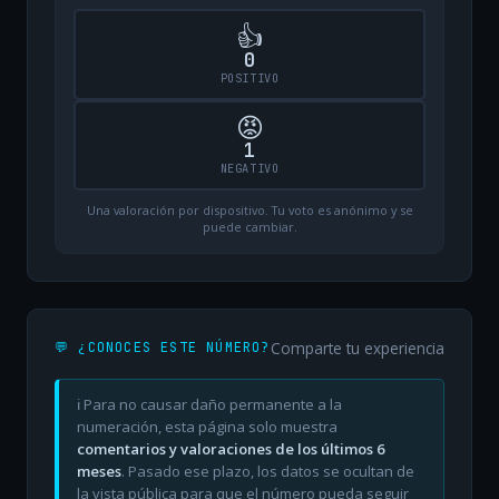
👍
0
POSITIVO
😡
1
NEGATIVO
Una valoración por dispositivo. Tu voto es anónimo y se
puede cambiar.
Comparte tu experiencia
💬 ¿CONOCES ESTE NÚMERO?
ℹ️ Para no causar daño permanente a la
numeración, esta página solo muestra
comentarios y valoraciones de los últimos 6
meses
. Pasado ese plazo, los datos se ocultan de
la vista pública para que el número pueda seguir