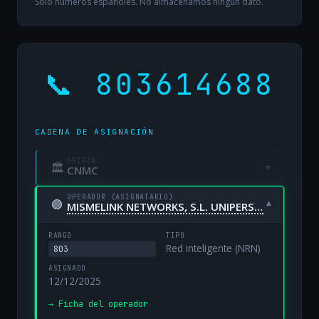
Solo números españoles. No almacenamos ningún dato.
📞 803614688
CADENA DE ASIGNACIÓN
ORIGEN
🏛
▾
CNMC
OPERADOR (ASIGNATARIO)
🟢
▾
MISMELINK NETWORKS, S.L. UNIPERSONAL
RANGO
TIPO
Red inteligente (NRN)
803
ASIGNADO
12/12/2025
→ Ficha del operador