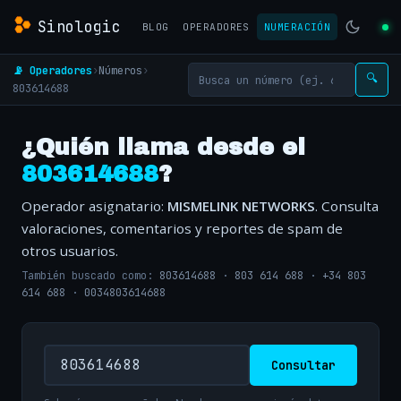
Sinologic
BLOG
OPERADORES
NUMERACIÓN
📡 Operadores
›
Números
›
🔍
803614688
¿Quién llama desde el
803614688
?
Operador asignatario:
MISMELINK NETWORKS
. Consulta
valoraciones, comentarios y reportes de spam de
otros usuarios.
También buscado como:
803614688
·
803 614 688
·
+34 803
614 688
·
0034803614688
Consultar