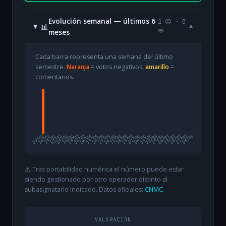
Evolución semanal — últimos 6
1 😡 · 0
📊
▾
meses
💬
Cada barra representa una semana del último
semestre.
Naranja
= votos negativos,
amarillo
=
comentarios.
09/02
16/02
23/02
02/03
09/03
16/03
23/03
30/03
06/04
13/04
20/04
27/04
04/05
11/05
18/05
25/05
01/06
08/06
15/06
22/06
29/06
06/07
13/07
20/07
27/07
03/08
⚠️ Tras portabilidad numérica el número puede estar
siendo gestionado por otro operador distinto al
subasignatario indicado. Datos oficiales:
CNMC
.
VALORACIÓN