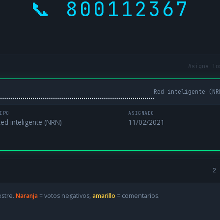
📞 800112367
Asigna lo
Red inteligente (NR
IPO
ASIGNADO
ed inteligente (NRN)
11/02/2021
2 
estre.
Naranja
= votos negativos,
amarillo
= comentarios.