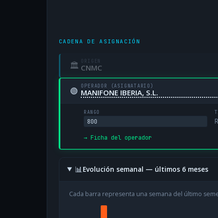
CADENA DE ASIGNACIÓN
ORIGEN
🏛
CNMC
OPERADOR (ASIGNATARIO)
🟢
MANIFONE IBERIA, S.L.
RANGO
T
R
800
→ Ficha del operador
📊
Evolución semanal — últimos 6 meses
Cada barra representa una semana del último sem