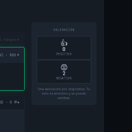
VALORACIÓN
▾
s rangos
👍
0
POSITIVO
▾
N) · 800
😡
2
NEGATIVO
Una valoración por dispositivo. Tu
voto es anónimo y se puede
cambiar.
▾
😡 · 0 💬