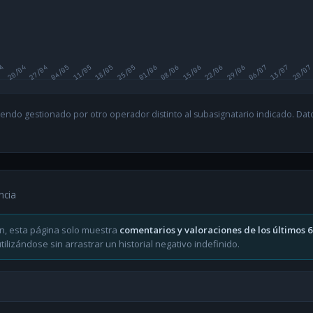
04
20/04
27/04
04/05
11/05
18/05
25/05
01/06
08/06
15/06
22/06
29/06
06/07
13/07
20/07
endo gestionado por otro operador distinto al subasignatario indicado. Datos
ncia
n, esta página solo muestra
comentarios y valoraciones de los últimos 
ilizándose sin arrastrar un historial negativo indefinido.