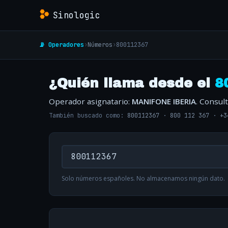
Sinologic
📡 Operadores
›
Números
›
800112367
¿Quién llama desde el
8
Operador asignatario:
MANIFONE IBERIA
. Consul
También buscado como:
800112367
·
800 112 367
·
+3
Solo números españoles. No almacenamos ningún dato.