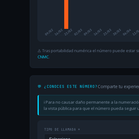
09/02
16/02
23/02
02/03
09/03
16/03
23/03
30/03
06/04
13/
⚠️ Tras portabilidad numérica el número puede estar si
CNMC
.
Comparte tu experie
💬 ¿CONOCES ESTE NÚMERO?
ℹ️ Para no causar daño permanente a la numeració
la vista pública para que el número pueda seguir ut
TIPO DE LLAMADA *