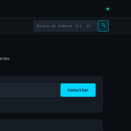
🔍
rios.
Consultar