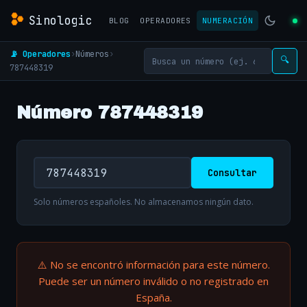
Sinologic
BLOG
OPERADORES
NUMERACIÓN
📡 Operadores
›
Números
›
🔍
787448319
Número 787448319
Consultar
Solo números españoles. No almacenamos ningún dato.
⚠️ No se encontró información para este número.
Puede ser un número inválido o no registrado en
España.