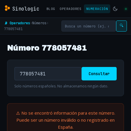
Sinologic
BLOG
OPERADORES
NUMERACIÓN
📡 Operadores
›
Números
›
🔍
778057481
Número 778057481
Consultar
Solo números españoles. No almacenamos ningún dato.
⚠️ No se encontró información para este número.
Puede ser un número inválido o no registrado en
España.