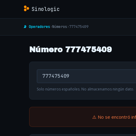
Sinologic
📡 Operadores
›
Números
›
777475409
Número 777475409
Solo números españoles. No almacenamos ningún dato.
⚠️ No se encontró in