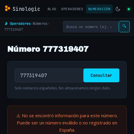
Sinologic
BLOG
OPERADORES
NUMERACIÓN
📡 Operadores
›
Números
›
🔍
777319407
Número 777319407
Consultar
Solo números españoles. No almacenamos ningún dato.
⚠️ No se encontró información para este número.
Puede ser un número inválido o no registrado en
España.