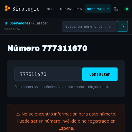
Sinologic
BLOG
OPERADORES
NUMERACIÓN
📡 Operadores
›
Números
›
🔍
777311670
Número 777311670
Consultar
Solo números españoles. No almacenamos ningún dato.
⚠️ No se encontró información para este número.
Puede ser un número inválido o no registrado en
España.