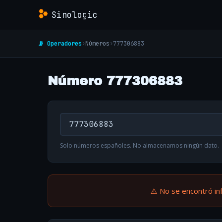
Sinologic
📡 Operadores
›
Números
›
777306883
Número 777306883
Solo números españoles. No almacenamos ningún dato.
⚠️ No se encontró in