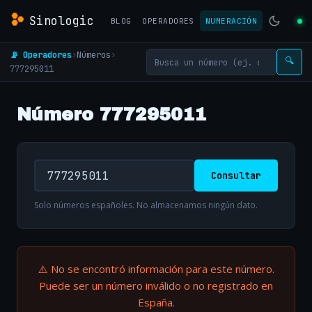
Sinologic
BLOG
OPERADORES
NUMERACIÓN
📡 Operadores
›
Números
›
🔍
777295011
Número 777295011
Consultar
Solo números españoles. No almacenamos ningún dato.
⚠️ No se encontró información para este número.
Puede ser un número inválido o no registrado en
España.