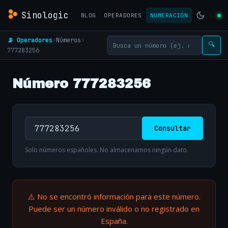
Sinologic
BLOG
OPERADORES
NUMERACIÓN
📡 Operadores
›
Números
›
🔍
777283256
Número 777283256
Consultar
Solo números españoles. No almacenamos ningún dato.
⚠️ No se encontró información para este número.
Puede ser un número inválido o no registrado en
España.