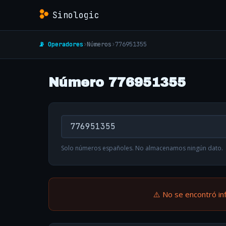
Sinologic
📡 Operadores
›
Números
›
776951355
Número 776951355
Solo números españoles. No almacenamos ningún dato.
⚠️ No se encontró in