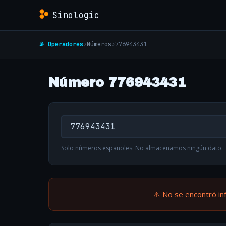
Sinologic
📡 Operadores
›
Números
›
776943431
Número 776943431
Solo números españoles. No almacenamos ningún dato.
⚠️ No se encontró in