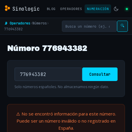
Sinologic
BLOG
OPERADORES
NUMERACIÓN
📡 Operadores
›
Números
›
🔍
776943382
Número 776943382
Consultar
Solo números españoles. No almacenamos ningún dato.
⚠️ No se encontró información para este número.
Puede ser un número inválido o no registrado en
España.