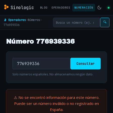
Sinologic
BLOG
OPERADORES
NUMERACIÓN
📡 Operadores
›
Números
›
🔍
776939336
Número 776939336
Consultar
Solo números españoles. No almacenamos ningún dato.
⚠️ No se encontró información para este número.
Puede ser un número inválido o no registrado en
España.