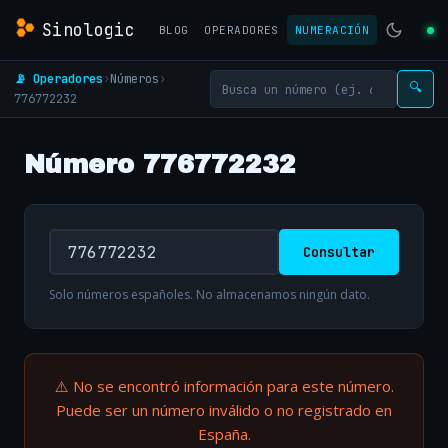
Sinologic
BLOG
OPERADORES
NUMERACIÓN
📡 Operadores
›
Números
›
🔍
776772232
Número 776772232
Consultar
Solo números españoles. No almacenamos ningún dato.
⚠️ No se encontró información para este número.
Puede ser un número inválido o no registrado en
España.