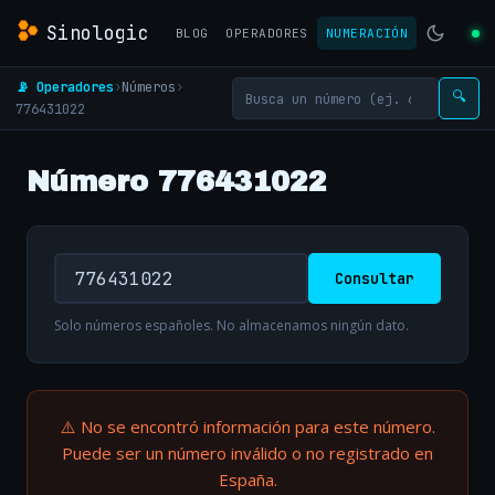
Sinologic
BLOG
OPERADORES
NUMERACIÓN
📡 Operadores
›
Números
›
🔍
776431022
Número 776431022
Consultar
Solo números españoles. No almacenamos ningún dato.
⚠️ No se encontró información para este número.
Puede ser un número inválido o no registrado en
España.