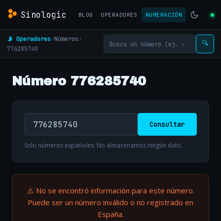
Sinologic
BLOG
OPERADORES
NUMERACIÓN
📡 Operadores
›
Números
›
🔍
776285740
Número 776285740
Consultar
Solo números españoles. No almacenamos ningún dato.
⚠️ No se encontró información para este número.
Puede ser un número inválido o no registrado en
España.